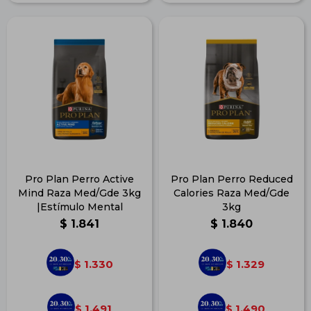
Pro Plan Perro Active
Pro Plan Perro Reduced
Mind Raza Med/Gde 3kg
Calories Raza Med/Gde
|Estímulo Mental
3kg
$
1.841
$
1.840
1.330
1.329
$
$
1.491
1.490
$
$