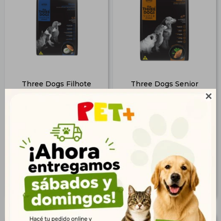
Three Dogs Filhote
Three Dogs Senior
Med/Gde 3kg |
15+2kg | Vitalidad y

Crecimiento Saludable
Longevidad
$
940
$
3.590
679
2.594
$
$
761
2.908
$
$