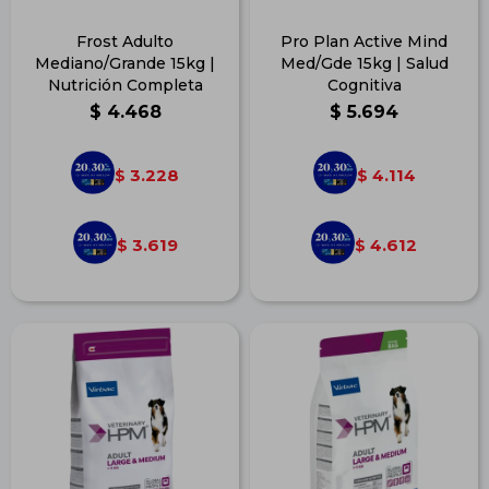
Frost Adulto
Pro Plan Active Mind
Mediano/Grande 15kg |
Med/Gde 15kg | Salud
Nutrición Completa
Cognitiva
$
4.468
$
5.694
3.228
4.114
$
$
3.619
4.612
$
$