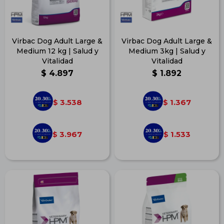
Virbac Dog Adult Large &
Virbac Dog Adult Large &
Medium 12 kg | Salud y
Medium 3kg | Salud y
Vitalidad
Vitalidad
$
4.897
$
1.892
3.538
1.367
$
$
3.967
1.533
$
$