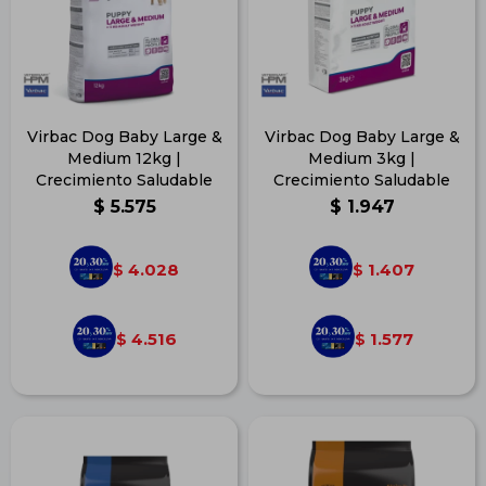
Virbac Dog Baby Large &
Virbac Dog Baby Large &
Medium 12kg |
Medium 3kg |
Crecimiento Saludable
Crecimiento Saludable
$
5.575
$
1.947
4.028
1.407
$
$
4.516
1.577
$
$