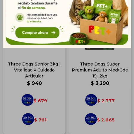
Three Dogs Senior 3kg |
Three Dogs Super
Vitalidad y Cuidado
Premium Adulto Med/Gde
Articular
15+2kg
$
940
$
3.290
679
2.377
$
$
761
2.665
$
$