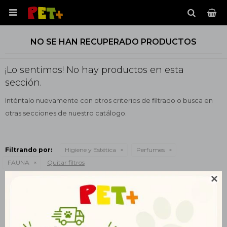

NO SE HAN RECUPERADO PRODUCTOS
¡Lo sentimos! No hay productos en esta
sección.
Inténtalo nuevamente con otros criterios de filtrado o busca en
otras secciones de nuestro catálogo.
Filtrando por:
Higiene y Estética
Perfumes
FAUNA
Quitar filtros

Te recomendamos quitar:
FAUNA