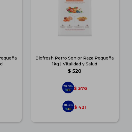
 Pequeña
Biofresh Perro Senior Raza Pequeña
ud
1kg | Vitalidad y Salud
$
520
376
$
421
$