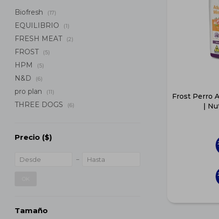
Biofresh
(17)
EQUILIBRIO
(1)
FRESH MEAT
(2)
FROST
(5)
HPM
(5)
N&D
(6)
pro plan
(11)
Frost Perro 
THREE DOGS
(6)
| Nu
Precio
($)
OK
Tamaño