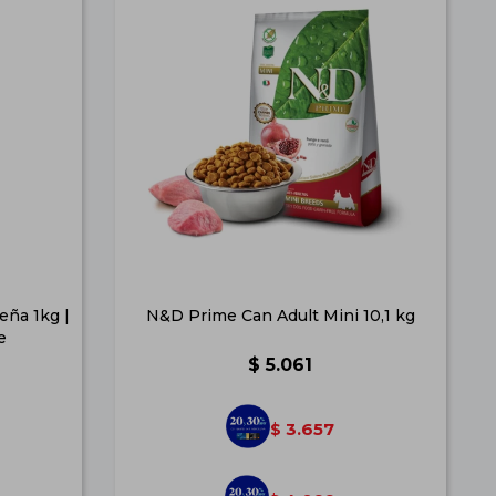
eña 1kg |
N&D Prime Can Adult Mini 10,1 kg
e
$
5.061
3.657
$