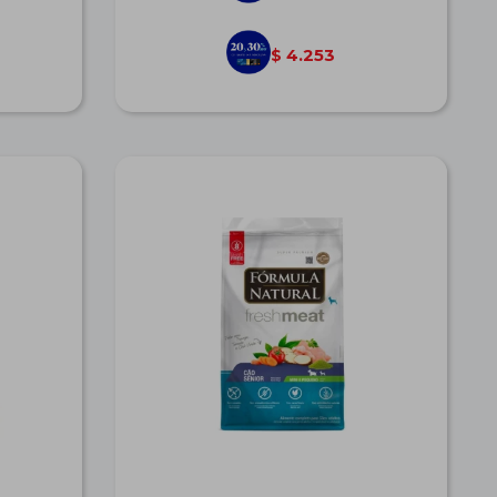
4.253
$