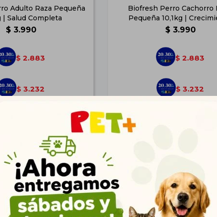
rro Adulto Raza Pequeña
Biofresh Perro Cachorro
g | Salud Completa
Pequeña 10,1kg | Crecim
$
3.990
$
3.990
2.883
2.883
$
$
3.232
3.232
$
$