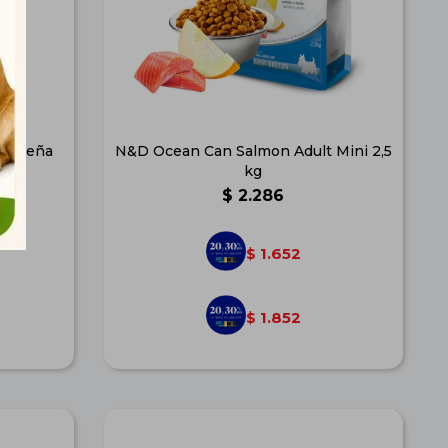
Pequeña
N&D Ocean Can Salmon Adult Mini 2,5
o
kg
$
2.286
1.652
$
1.852
$