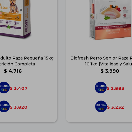
Adulto Raza Pequeña 15kg
Biofresh Perro Senior Raza
trición Completa
10,1kg |Vitalidad y Sal
$
4.716
$
3.990
3.407
2.883
$
$
3.820
3.232
$
$