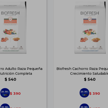
rro Adulto Raza Pequeña
Biofresh Cachorro Raza Pequ
Nutrición Completa
Crecimiento Saludabl
$
540
$
540
390
390
$
$