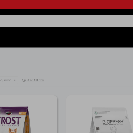
queño
Quitar filtros