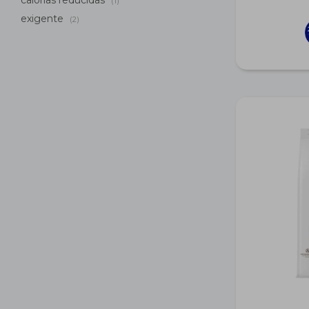
calorias reducidas
(1)
exigente
(2)