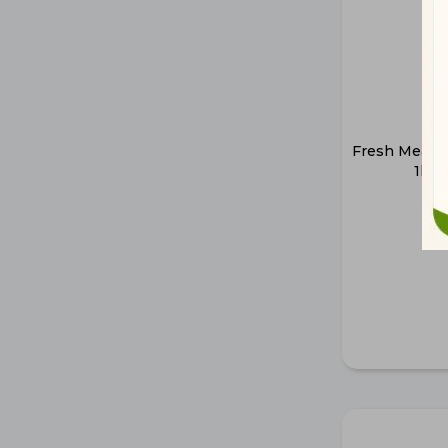
Fresh Meat P
1kg 