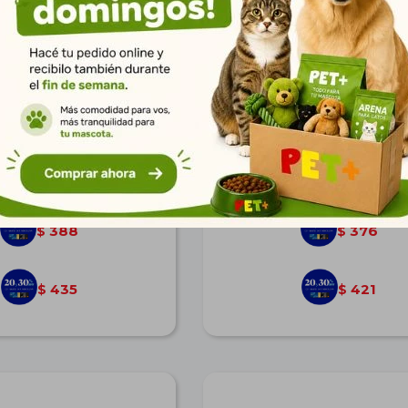
erro Light Raza Pequeña
Biofresh Perro Light Raza 
| Control de Peso
1kg | Control de Pes
$
537
$
520
388
376
$
$
435
421
$
$