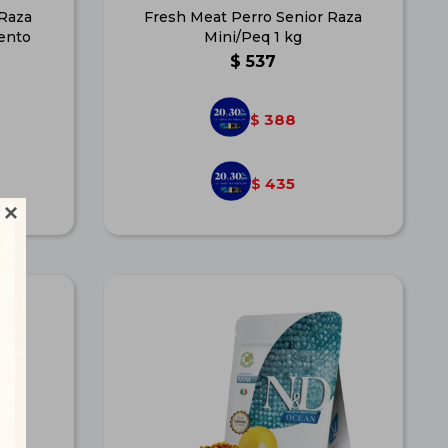
 Raza
Fresh Meat Perro Senior Raza
iento
Mini/Peq 1 kg
$
537
388
$
435
$
