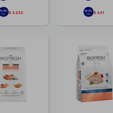
3.232
421
$
$