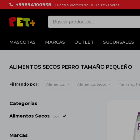
+59894100938
Lunes a Viernes de 9:00 a 17:30 horas
MASCOTAS
MARCAS
OUTLET
SUCURSALES
ALIMENTOS SECOS PERRO TAMAÑO PEQUEÑO
Filtrando por:
Alimentos
Alimentos Secos
Tamaño:
Pe
Categorías
Alimentos Secos
(53)
Marcas