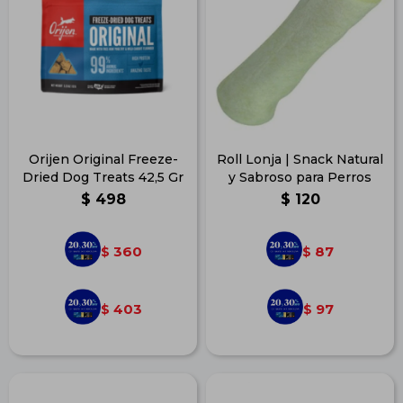
Orijen Original Freeze-
Roll Lonja | Snack Natural
Dried Dog Treats 42,5 Gr
y Sabroso para Perros
$
498
$
120
360
87
$
$
403
97
$
$