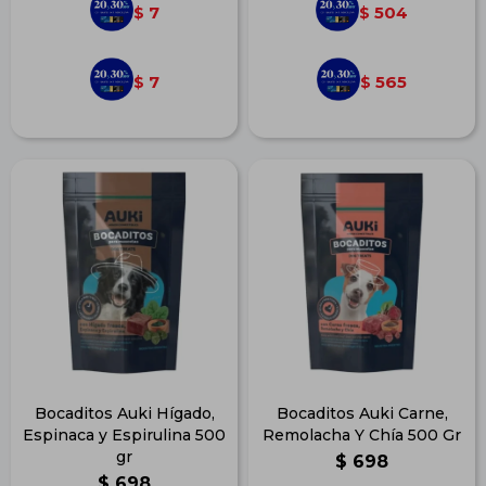
7
504
$
$
7
565
$
$
Bocaditos Auki Hígado,
Bocaditos Auki Carne,
Espinaca y Espirulina 500
Remolacha Y Chía 500 Gr
gr
$
698
$
698