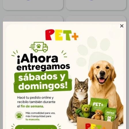

Hueso Digerible 2/3
Roll Colágeno Mediano
$
37
$
74
27
53
$
$