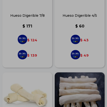
Hueso Digerible 7/8
Hueso Digerible 4/5
$
171
$
60
124
43
$
$
139
49
$
$