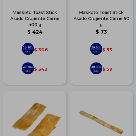
Maskoto Toast Stick
Maskoto Toast Stick
Asado Crujiente Carne
Asado Crujiente Carne 50
400 g
g
$
424
$
73
306
53
$
$
343
59
$
$