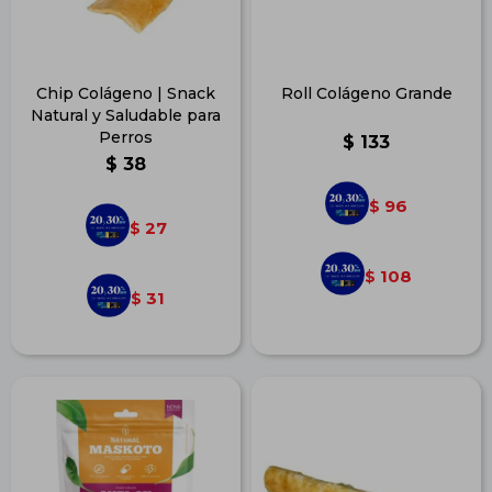
Chip Colágeno | Snack
Roll Colágeno Grande
Natural y Saludable para
Perros
$
133
$
38
96
$
27
$
108
$
31
$