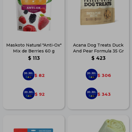
Maskoto Natural "Anti-Ox"
Acana Dog Treats Duck
Mix de Berries 60 g
And Pear Formula 35 Gr
$
113
$
423
82
306
$
$
92
343
$
$