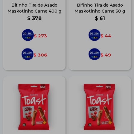
Bifinho Tira de Asado
Bifinho Tira de Asado
Maskotinho Carne 400 g
Maskotinho Carne 50 g
$
378
$
61
273
44
$
$
306
49
$
$