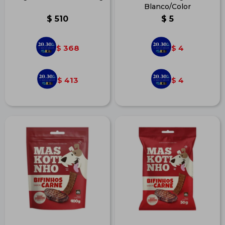
Blanco/Color
$
510
$
5
368
4
$
$
413
4
$
$