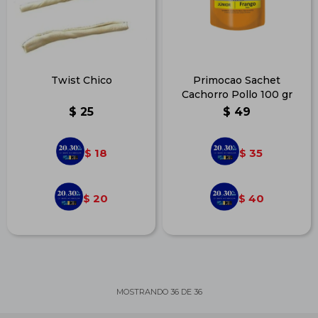
Twist Chico
Primocao Sachet
Cachorro Pollo 100 gr
$
25
$
49
18
35
$
$
20
40
$
$
MOSTRANDO
36
DE
36