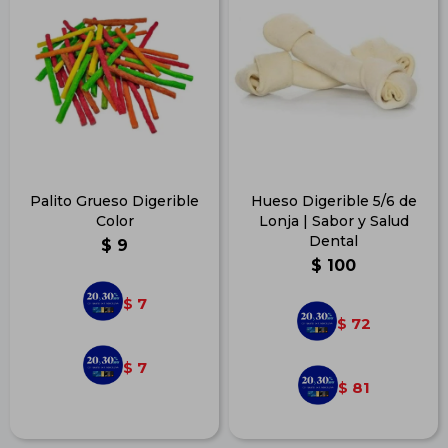
Palito Grueso Digerible
Hueso Digerible 5/6 de
Color
Lonja | Sabor y Salud
Dental
$
9
$
100
7
$
72
$
7
$
81
$