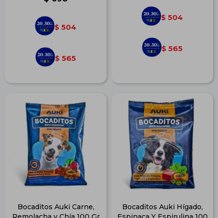
504
$
504
$
565
$
565
$
Bocaditos Auki Carne,
Bocaditos Auki Hígado,
Remolacha y Chía 100 Gr
Espinaca Y Espirulina 100