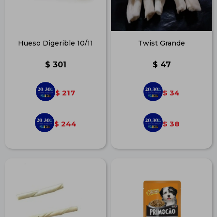
Hueso Digerible 10/11
Twist Grande
$
301
$
47
217
34
$
$
244
38
$
$