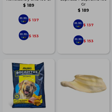
Gr
$
189
$
189
137
$
137
$
153
$
153
$