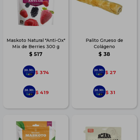
Maskoto Natural "Anti-Ox"
Palito Grueso de
Mix de Berries 300 g
Colágeno
$
517
$
38
374
27
$
$
419
31
$
$