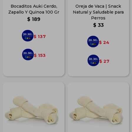
Bocaditos Auki Cerdo,
Oreja de Vaca | Snack
Zapallo Y Quinoa 100 Gr
Natural y Saludable para
Perros
$
189
$
33
137
$
24
$
153
$
27
$