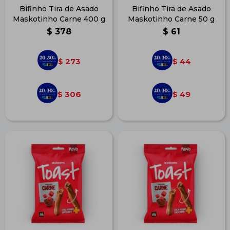
Bifinho Tira de Asado
Bifinho Tira de Asado
Maskotinho Carne 400 g
Maskotinho Carne 50 g
$
378
$
61
273
44
$
$
306
49
$
$