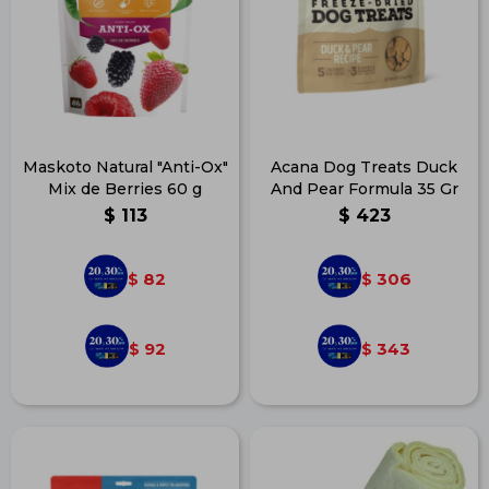
Maskoto Natural "Anti-Ox"
Acana Dog Treats Duck
Mix de Berries 60 g
And Pear Formula 35 Gr
$
113
$
423
82
306
$
$
92
343
$
$