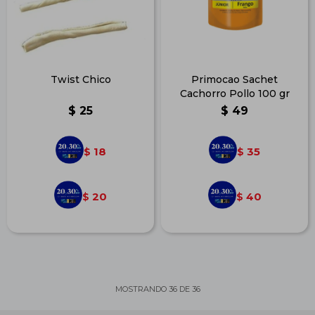
Twist Chico
Primocao Sachet
Cachorro Pollo 100 gr
$
25
$
49
18
35
$
$
20
40
$
$
MOSTRANDO
36
DE
36