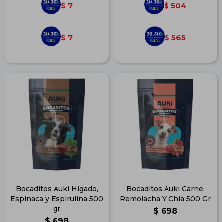
7
504
$
$
7
565
$
$
Bocaditos Auki Hígado,
Bocaditos Auki Carne,
Espinaca y Espirulina 500
Remolacha Y Chía 500 Gr
gr
$
698
$
698