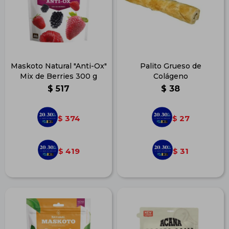
Maskoto Natural "Anti-Ox"
Palito Grueso de
Mix de Berries 300 g
Colágeno
$
517
$
38
374
27
$
$
419
31
$
$