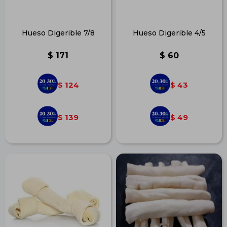
Hueso Digerible 7/8
Hueso Digerible 4/5
$
171
$
60
124
43
$
$
139
49
$
$