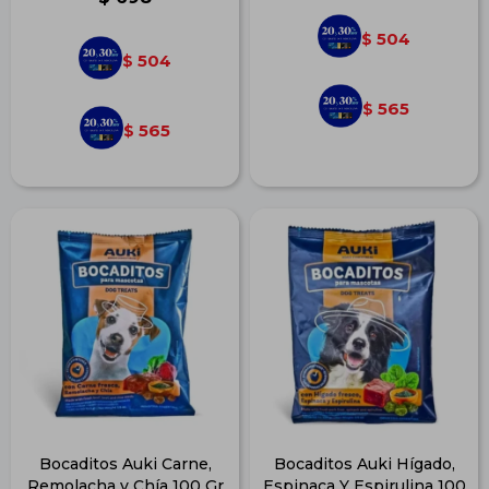
504
$
504
$
565
$
565
$
Bocaditos Auki Carne,
Bocaditos Auki Hígado,
Remolacha y Chía 100 Gr
Espinaca Y Espirulina 100