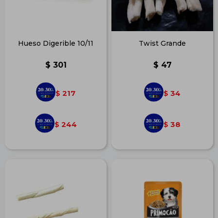
Hueso Digerible 10/11
Twist Grande
$
301
$
47
217
34
$
$
244
38
$
$