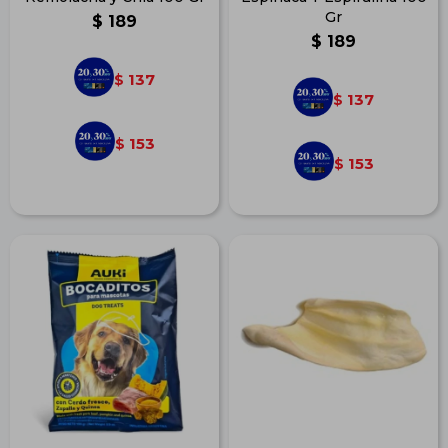
Gr
$
189
$
189
137
$
137
$
153
$
153
$