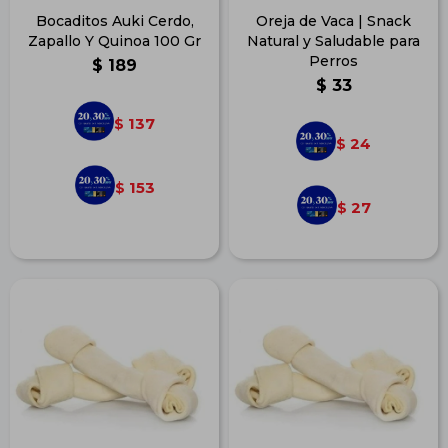
Bocaditos Auki Cerdo,
Oreja de Vaca | Snack
Zapallo Y Quinoa 100 Gr
Natural y Saludable para
Perros
$
189
$
33
137
$
24
$
153
$
27
$