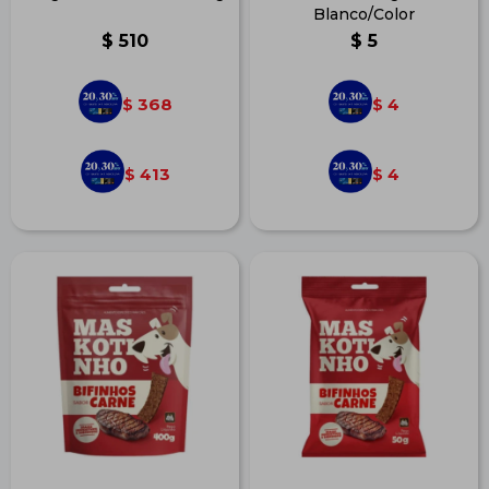
Blanco/Color
$
510
$
5
368
4
$
$
413
4
$
$