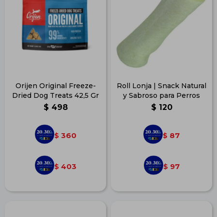
Orijen Original Freeze-
Roll Lonja | Snack Natural
Dried Dog Treats 42,5 Gr
y Sabroso para Perros
$
498
$
120
360
87
$
$
403
97
$
$