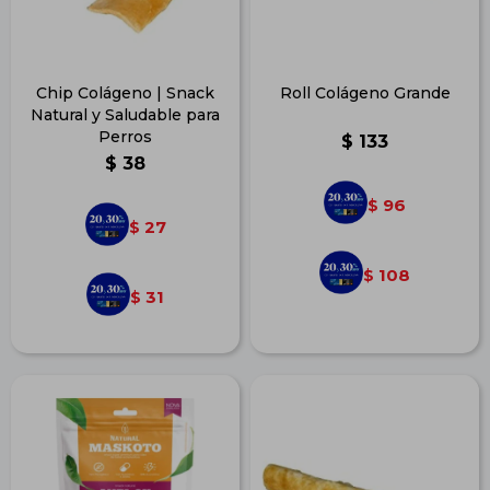
Chip Colágeno | Snack
Roll Colágeno Grande
Natural y Saludable para
Perros
$
133
$
38
96
$
27
$
108
$
31
$