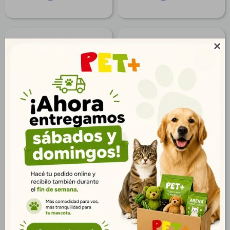

Hueso Digerible 2/3
Roll Colágeno Mediano
$
37
$
74
27
53
$
$