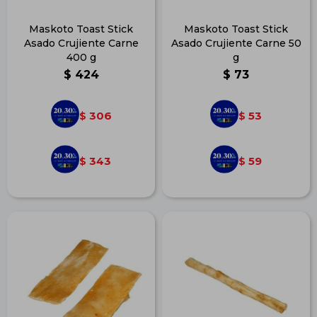
Maskoto Toast Stick
Maskoto Toast Stick
Asado Crujiente Carne
Asado Crujiente Carne 50
400 g
g
$
424
$
73
306
53
$
$
343
59
$
$