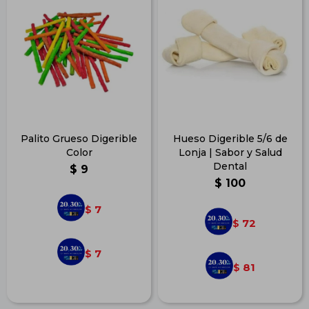
Palito Grueso Digerible
Hueso Digerible 5/6 de
Color
Lonja | Sabor y Salud
Dental
$
9
$
100
7
$
72
$
7
$
81
$