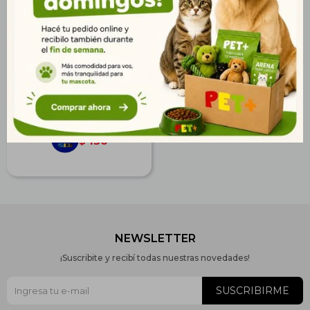
Alimento Balanceado para
Chinchillas, Cuises y
Conejos
$
160
116
$
130
$
NEWSLETTER
¡Suscribite y recibí todas nuestras novedades!
SUSCRIBIRME