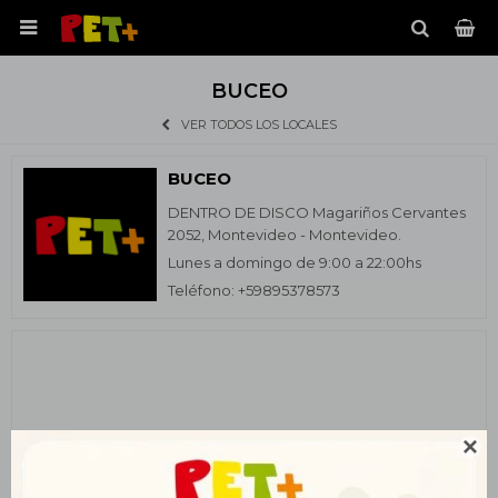

BUCEO
VER TODOS LOS LOCALES
BUCEO
DENTRO DE DISCO Magariños Cervantes
2052, Montevideo - Montevideo.
Lunes a domingo de 9:00 a 22:00hs
Teléfono: +59895378573
