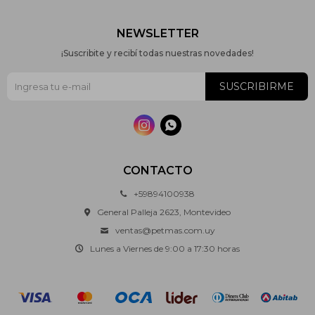
NEWSLETTER
¡Suscribite y recibí todas nuestras novedades!
SUSCRIBIRME


CONTACTO
+59894100938
General Palleja 2623, Montevideo
ventas@petmas.com.uy
Lunes a Viernes de 9:00 a 17:30 horas