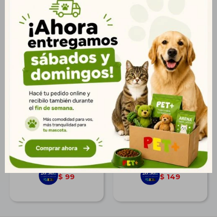
Acarmic 20 ml
Pipeta Shooter Forte
Gatos - 4 Kg
$
122
$
184
88
133
$
$
99
149
$
$