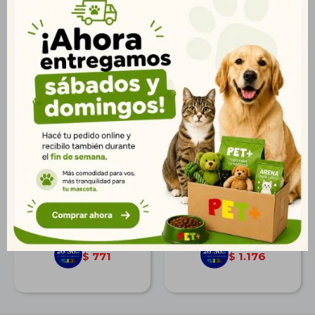
Frontline 100 ml
Pipeta Shooter Max
Perros 40 a 56 Kg
$
952
$
1.452
688
1.049
$
$
771
1.176
$
$