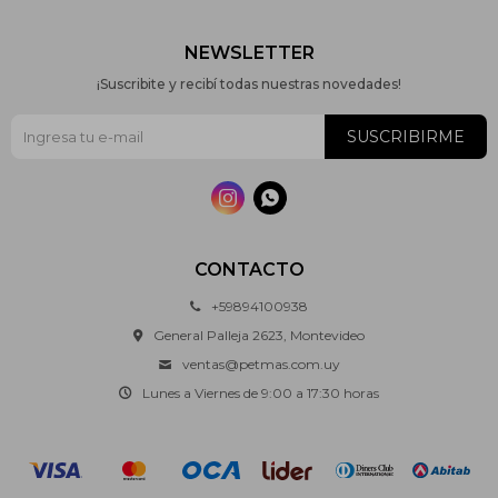
NEWSLETTER
¡Suscribite y recibí todas nuestras novedades!
SUSCRIBIRME


CONTACTO
+59894100938
General Palleja 2623, Montevideo
ventas@petmas.com.uy
Lunes a Viernes de 9:00 a 17:30 horas