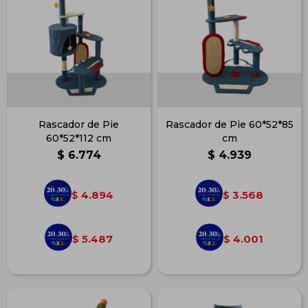
Rascador de Pie
Rascador de Pie 60*52*85
60*52*112 cm
cm
$
6.774
$
4.939
4.894
3.568
$
$
5.487
4.001
$
$