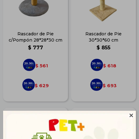
Rascador de Pie
Rascador de Pie
c/Pompón 28*28*30 cm
30*30*60 cm
$
777
$
855
561
618
$
$
629
693
$
$
