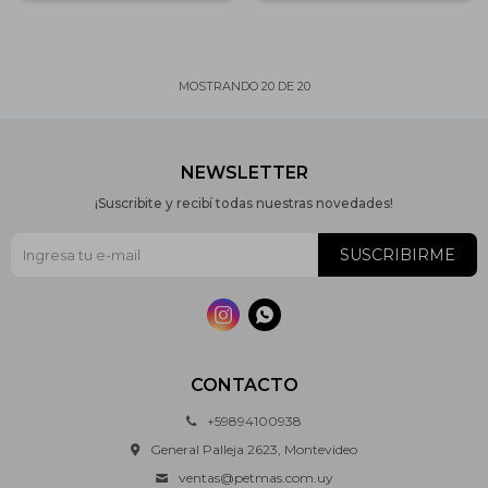
MOSTRANDO
20
DE
20
NEWSLETTER
¡Suscribite y recibí todas nuestras novedades!
SUSCRIBIRME


CONTACTO
+59894100938
General Palleja 2623, Montevideo
ventas@petmas.com.uy