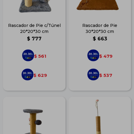
Rascador de Pie c/Túnel
Rascador de Pie
20*20*30 cm
30*20*30 cm
$
777
$
663
561
479
$
$
629
537
$
$