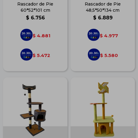
Rascador de Pie
Rascador de Pie
60*52*101 cm
48,5*50*134 cm
$
6.756
$
6.889
4.881
4.977
$
$
5.472
5.580
$
$