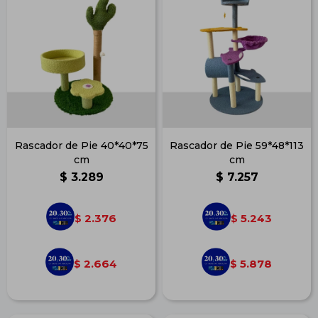
Rascador de Pie 40*40*75
Rascador de Pie 59*48*113
cm
cm
$
3.289
$
7.257
2.376
5.243
$
$
2.664
5.878
$
$