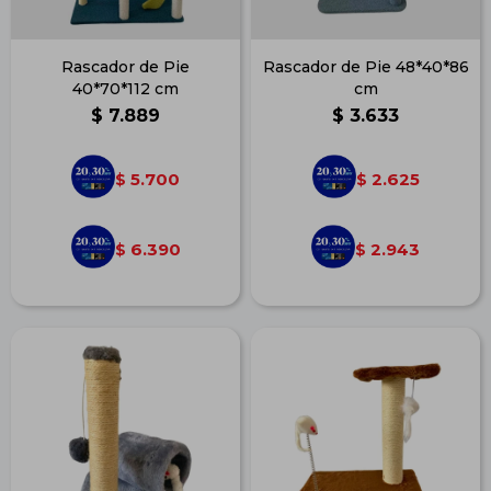
Rascador de Pie
Rascador de Pie 48*40*86
40*70*112 cm
cm
$
7.889
$
3.633
5.700
2.625
$
$
6.390
2.943
$
$