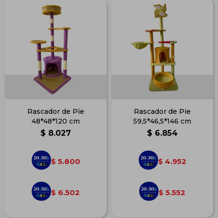
Rascador de Pie
Rascador de Pie
48*48*120 cm
59,5*46,5*146 cm
$
8.027
$
6.854
5.800
4.952
$
$
6.502
5.552
$
$