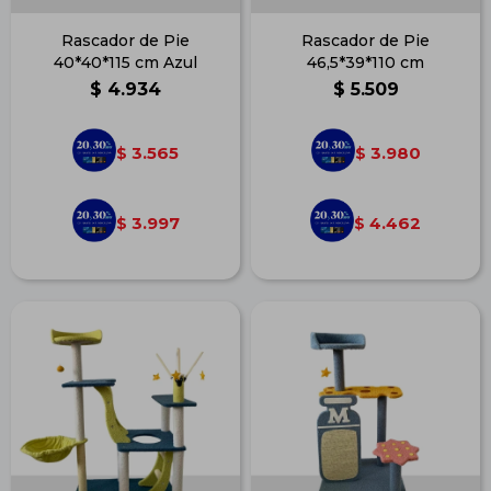
Rascador de Pie
Rascador de Pie
40*40*115 cm Azul
46,5*39*110 cm
$
4.934
$
5.509
3.565
3.980
$
$
3.997
4.462
$
$