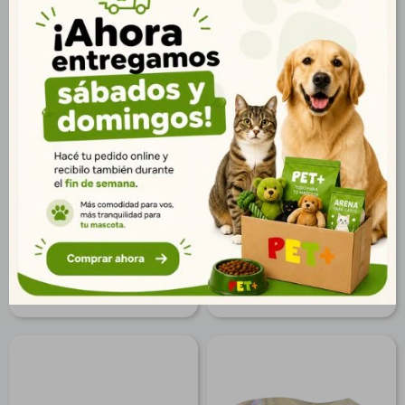
Rascador de Pie
Rascador de Pie 35*18*26
c/Hamaca 45*30*40 cm
cm
$
1.863
$
482
1.346
348
$
$
1.509
390
$
$