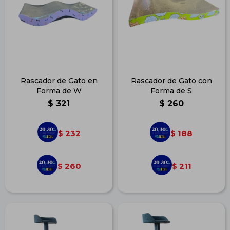
Rascador de Gato en
Rascador de Gato con
Forma de W
Forma de S
$
321
$
260
232
188
$
$
260
211
$
$