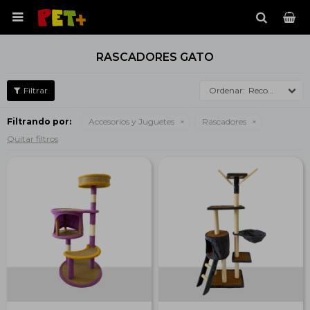

RASCADORES GATO
Recomendados
Filtrando por:
Accesorios y Juguetes
Rascadores
Quitar filtros