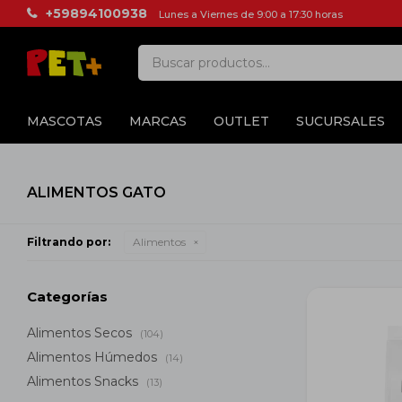
+59894100938
Lunes a Viernes de 9:00 a 17:30 horas
MASCOTAS
MARCAS
OUTLET
SUCURSALES
ALIMENTOS GATO
Filtrando por:
Alimentos
Categorías
Alimentos Secos
(104)
Alimentos Húmedos
(14)
Alimentos Snacks
(13)