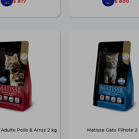
817
800
$
$
Adulto Pollo & Arroz 2 kg
Matisse Gato Filhote 2