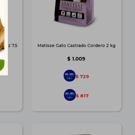
Arroz 7,5
Matisse Gato Castrado Cordero 2 kg
$
1.009
729
$
817
$