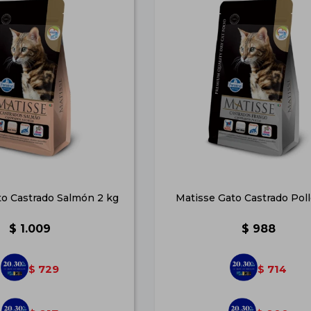
to Castrado Salmón 2 kg
Matisse Gato Castrado Poll
$
1.009
$
988
729
714
$
$