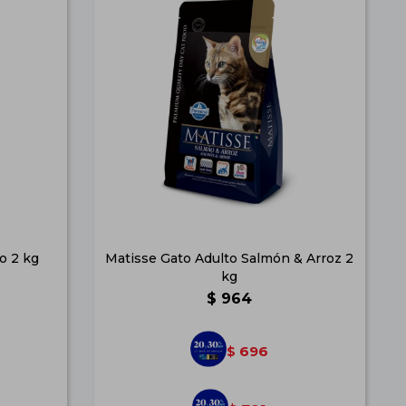
o 2 kg
Matisse Gato Adulto Salmón & Arroz 2
kg
$
964
696
$