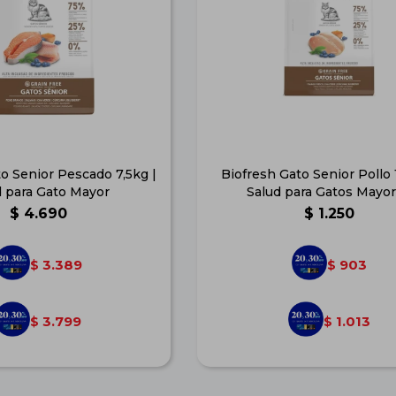
o Senior Pescado 7,5kg |
Biofresh Gato Senior Pollo 1
d para Gato Mayor
Salud para Gatos Mayo
$
4.690
$
1.250
3.389
903
$
$
3.799
1.013
$
$