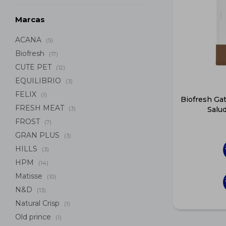
Marcas
ACANA
(5)
Biofresh
(17)
CUTE PET
(12)
EQUILIBRIO
(3)
FELIX
(1)
Biofresh Gat
FRESH MEAT
(3)
Salu
FROST
(7)
GRAN PLUS
(3)
HILLS
(3)
HPM
(14)
Matisse
(10)
N&D
(13)
Natural Crisp
(1)
Old prince
(1)