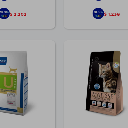
2.202
1.238
$
$