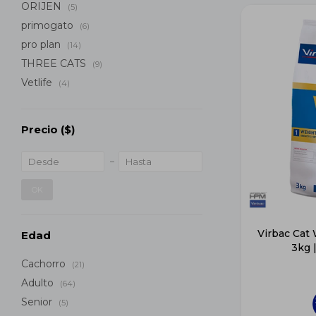
ORIJEN
(5)
primogato
(6)
pro plan
(14)
THREE CATS
(9)
Vetlife
(4)
Precio
($)
OK
Virbac Cat
Edad
3kg 
Cachorro
(21)
Adulto
(64)
Senior
(5)