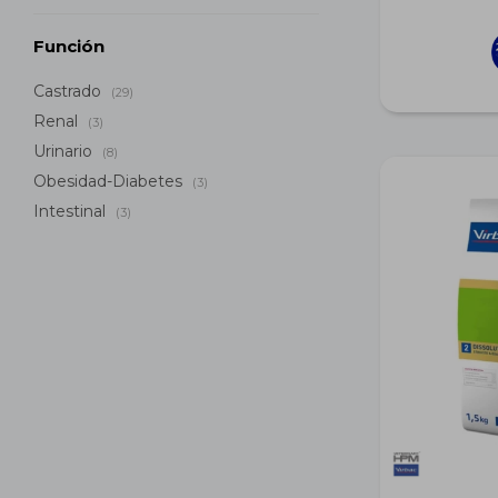
Función
Castrado
(29)
Renal
(3)
Urinario
(8)
Obesidad-Diabetes
(3)
Intestinal
(3)