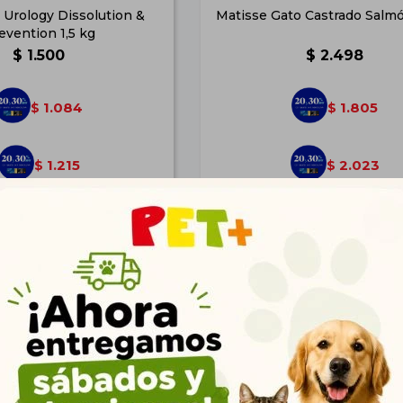
 Urology Dissolution &
Matisse Gato Castrado Salmó
evention 1,5 kg
$
1.500
$
2.498
1.084
1.805
$
$
1.215
2.023
$
$