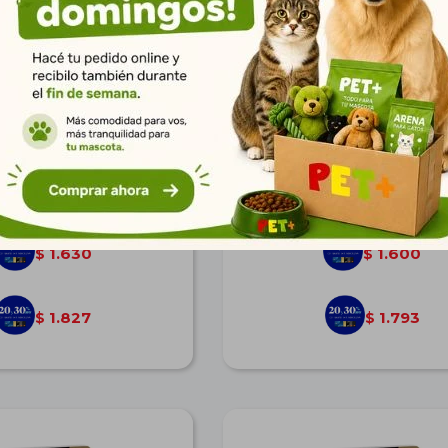
o Adulto Salmón & Arroz
Matisse Gato Adulto Pollo & 
7,5 kg
kg
$
2.256
$
2.214
1.630
1.600
$
$
1.827
1.793
$
$