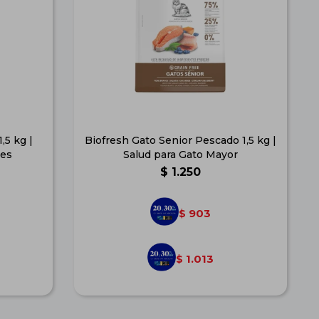
,5 kg |
Biofresh Gato Senior Pescado 1,5 kg |
res
Salud para Gato Mayor
$
1.250
903
$
1.013
$