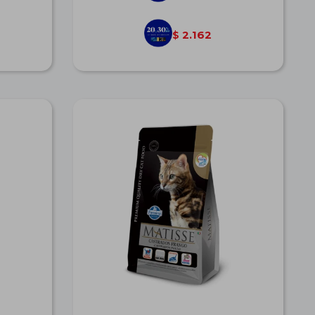
2.162
$