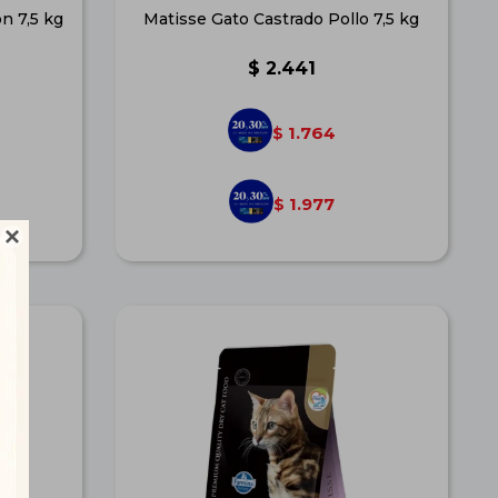
n 7,5 kg
Matisse Gato Castrado Pollo 7,5 kg
$
2.441
1.764
$
1.977
$
