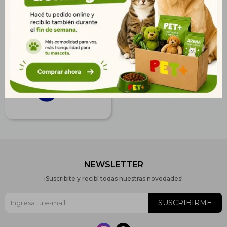
Hill's A/D 156 gr
$
400
289
$
324
$
NEWSLETTER
¡Suscribite y recibí todas nuestras novedades!
SUSCRIBIRME