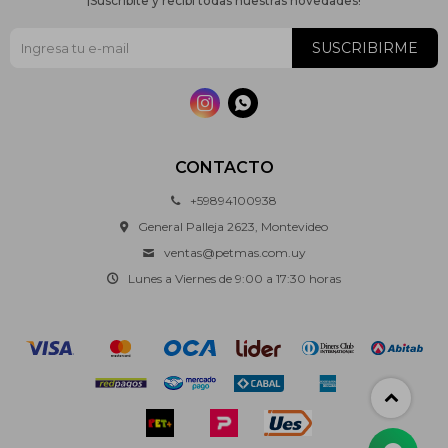
¡Suscribite y recibí todas nuestras novedades!
SUSCRIBIRME


CONTACTO
+59894100938
General Palleja 2623, Montevideo
ventas@petmas.com.uy
Lunes a Viernes de 9:00 a 17:30 horas