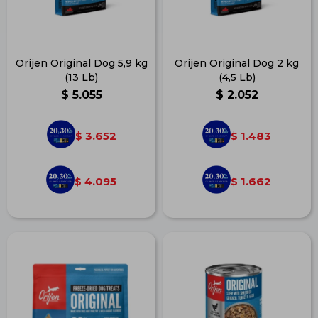
Orijen Original Dog 5,9 kg
Orijen Original Dog 2 kg
(13 Lb)
(4,5 Lb)
$
5.055
$
2.052
3.652
1.483
$
$
4.095
1.662
$
$