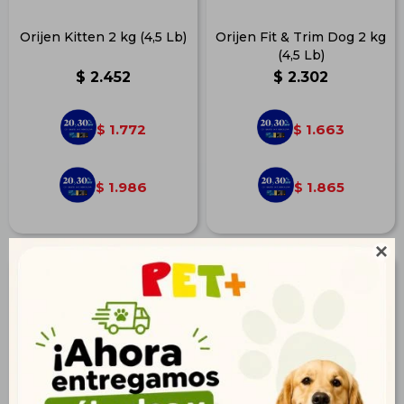
Orijen Kitten 2 kg (4,5 Lb)
Orijen Fit & Trim Dog 2 kg
(4,5 Lb)
$
2.452
$
2.302
1.772
1.663
$
$
1.986
1.865
$
$
