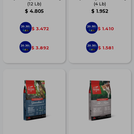
(12 Lb)
(4 Lb)
$
4.805
$
1.952
3.472
1.410
$
$
3.892
1.581
$
$