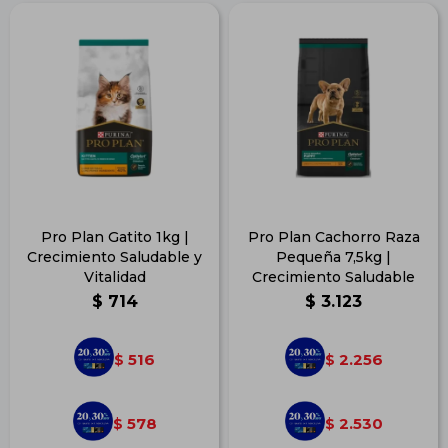
Pro Plan Gatito 1kg |
Pro Plan Cachorro Raza
Crecimiento Saludable y
Pequeña 7,5kg |
Vitalidad
Crecimiento Saludable
$
714
$
3.123
516
2.256
$
$
578
2.530
$
$