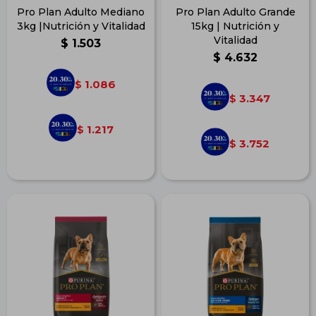
Pro Plan Adulto Mediano
Pro Plan Adulto Grande
3kg |Nutrición y Vitalidad
15kg | Nutrición y
Vitalidad
$
1.503
$
4.632
1.086
$
3.347
$
1.217
$
3.752
$