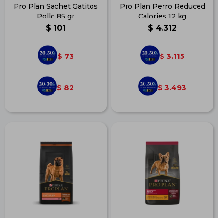
Pro Plan Sachet Gatitos
Pro Plan Perro Reduced
Pollo 85 gr
Calories 12 kg
$
101
$
4.312
73
3.115
$
$
82
3.493
$
$