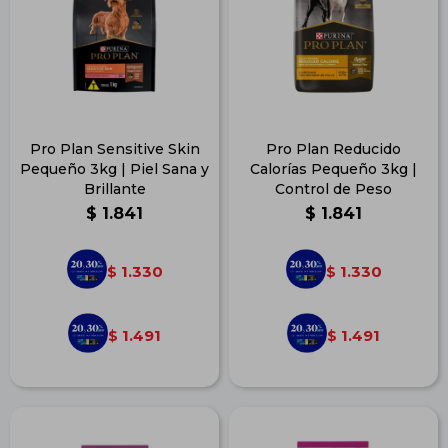
Pro Plan Sensitive Skin
Pro Plan Reducido
Pequeño 3kg | Piel Sana y
Calorías Pequeño 3kg |
Brillante
Control de Peso
$
1.841
$
1.841
1.330
1.330
$
$
1.491
1.491
$
$