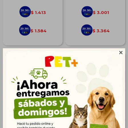
1.413
3.001
$
$
1.584
3.364
$
$

Pro Plan Sachet Perro
Pro Plan Sachet Gato
Adulto Pollo 100 gr
Castrado Pollo 85 gr