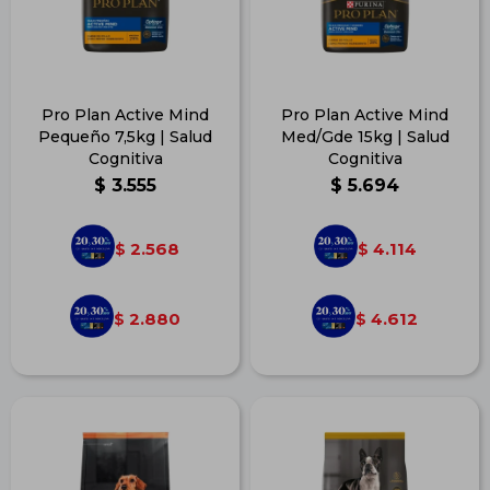
Pro Plan Active Mind
Pro Plan Active Mind
Pequeño 7,5kg | Salud
Med/Gde 15kg | Salud
Cognitiva
Cognitiva
$
3.555
$
5.694
2.568
4.114
$
$
2.880
4.612
$
$