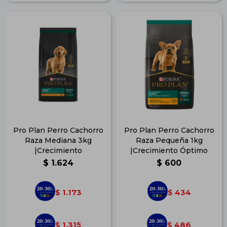
Pro Plan Perro Cachorro
Pro Plan Perro Cachorro
Raza Mediana 3kg
Raza Pequeña 1kg
|Crecimiento
|Crecimiento Óptimo
$
1.624
$
600
1.173
434
$
$
1.315
486
$
$