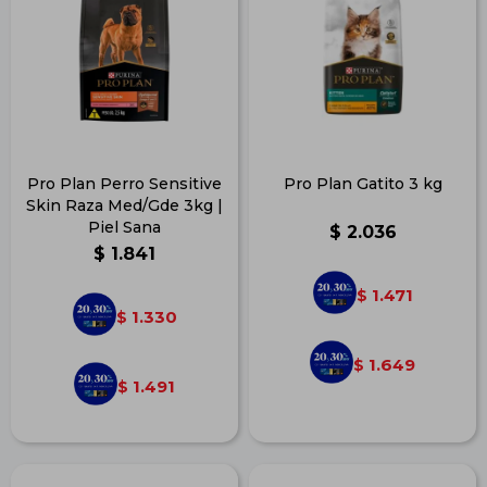
Pro Plan Perro Sensitive
Pro Plan Gatito 3 kg
Skin Raza Med/Gde 3kg |
Piel Sana
$
2.036
$
1.841
1.471
$
1.330
$
1.649
$
1.491
$