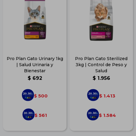
Pro Plan Gato Urinary 1kg
Pro Plan Gato Sterilized
| Salud Urinaria y
3kg | Control de Peso y
Bienestar
Salud
$
692
$
1.956
500
1.413
$
$
561
1.584
$
$