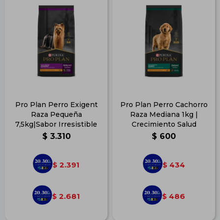
Pro Plan Perro Exigent
Pro Plan Perro Cachorro
Raza Pequeña
Raza Mediana 1kg |
7,5kg|Sabor Irresistible
Crecimiento Salud
$
3.310
$
600
2.391
434
$
$
2.681
486
$
$