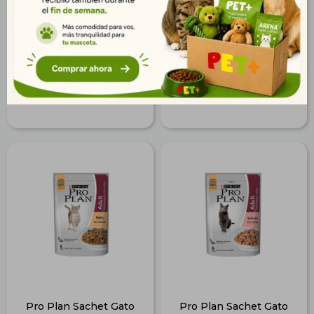
$
101
$
101
73
73
$
$
82
82
$
$
Pro Plan Sachet Gato
Pro Plan Sachet Gato