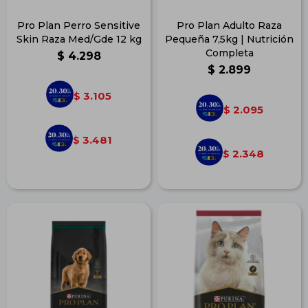
Pro Plan Perro Sensitive
Pro Plan Adulto Raza
Skin Raza Med/Gde 12 kg
Pequeña 7,5kg | Nutrición
Completa
$
4.298
$
2.899
3.105
$
2.095
$
3.481
$
2.348
$