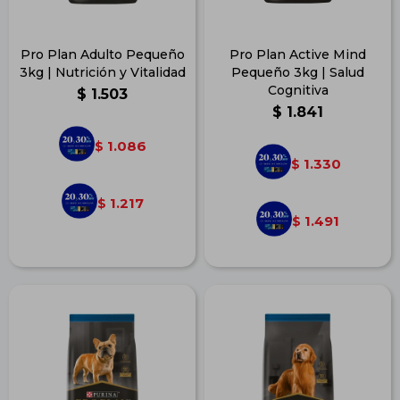
Pro Plan Adulto Pequeño
Pro Plan Active Mind
3kg | Nutrición y Vitalidad
Pequeño 3kg | Salud
Cognitiva
$
1.503
$
1.841
1.086
$
1.330
$
1.217
$
1.491
$