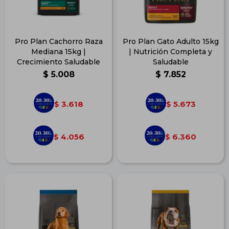
Pro Plan Cachorro Raza
Pro Plan Gato Adulto 15kg
Mediana 15kg |
| Nutrición Completa y
Crecimiento Saludable
Saludable
$
5.008
$
7.852
3.618
5.673
$
$
4.056
6.360
$
$