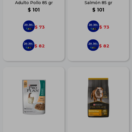
Adulto Pollo 85 gr
Salmón 85 gr
$
101
$
101
73
73
$
$
82
82
$
$