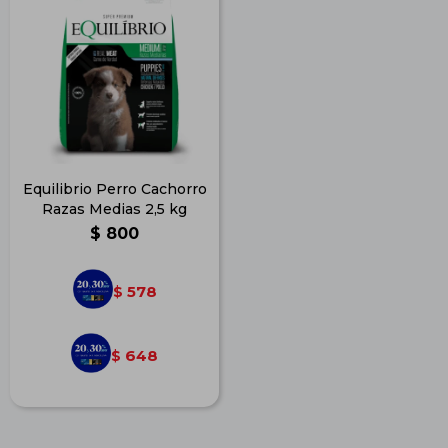
Equilibrio Perro Cachorro
Razas Medias 2,5 kg
$
800
578
$
648
$