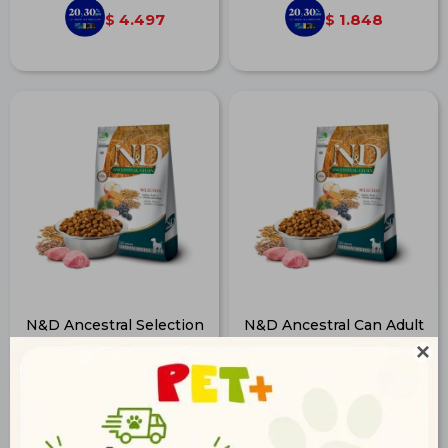
4.497
1.848
$
$
N&D Ancestral Selection
N&D Ancestral Can Adult
Can Adult Med. 15 kg
Med. 2,5 kg

$
5.403
$
1.505
3.904
1.087
$
$