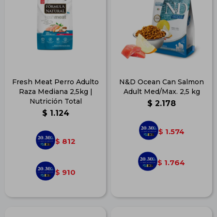
Fresh Meat Perro Adulto
N&D Ocean Can Salmon
Raza Mediana 2,5kg |
Adult Med/Max. 2,5 kg
Nutrición Total
$
2.178
$
1.124
1.574
$
812
$
1.764
$
910
$