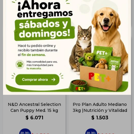
4.376
1.219
$
$
N&D Ancestral Selection
Pro Plan Adulto Mediano
Can Puppy Med. 15 kg
3kg |Nutrición y Vitalidad
$
6.071
$
1.503