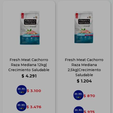
Fresh Meat Cachorro
Fresh Meat Cachorro
Raza Mediana 12kg|
Raza Mediana
Crecimiento Saludable
2,5kg|Crecimiento
Saludable
$
4.291
$
1.204
3.100
$
870
$
3.476
$
975
$