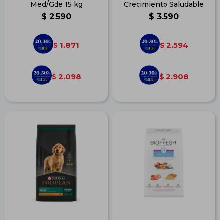
Med/Gde 15 kg
Crecimiento Saludable
$
2.590
$
3.590
1.871
2.594
$
$
2.098
2.908
$
$