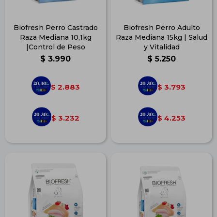
Biofresh Perro Castrado
Biofresh Perro Adulto
Raza Mediana 10,1kg
Raza Mediana 15kg | Salud
|Control de Peso
y Vitalidad
$
3.990
$
5.250
2.883
3.793
$
$
3.232
4.253
$
$