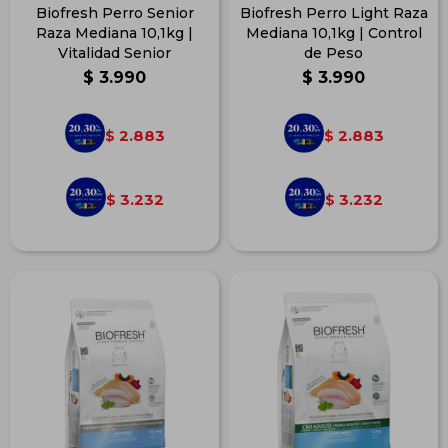
Biofresh Perro Senior
Biofresh Perro Light Raza
Raza Mediana 10,1kg |
Mediana 10,1kg | Control
Vitalidad Senior
de Peso
$
3.990
$
3.990
2.883
2.883
$
$
3.232
3.232
$
$