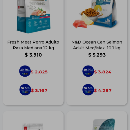
Fresh Meat Perro Adulto
N&D Ocean Can Salmon
Raza Mediana 12 kg
Adult Med/Max. 10,1 kg
$
3.910
$
5.293
2.825
3.824
$
$
3.167
4.287
$
$