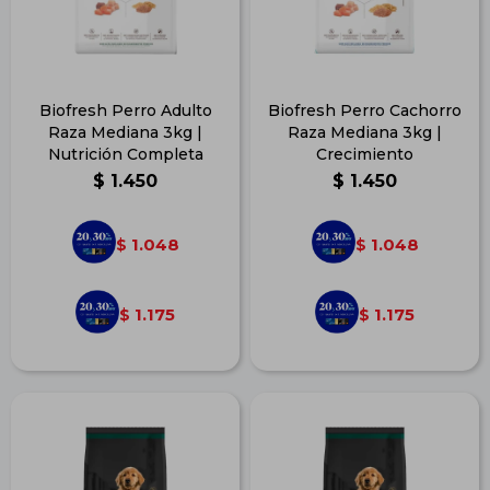
Biofresh Perro Adulto
Biofresh Perro Cachorro
Raza Mediana 3kg |
Raza Mediana 3kg |
Nutrición Completa
Crecimiento
$
1.450
$
1.450
1.048
1.048
$
$
1.175
1.175
$
$