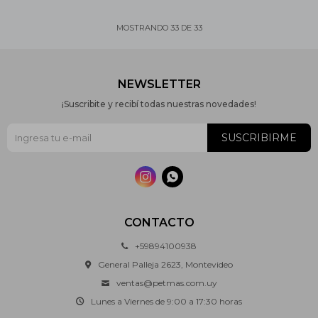
MOSTRANDO
33
DE
33
NEWSLETTER
¡Suscribite y recibí todas nuestras novedades!
SUSCRIBIRME


CONTACTO
+59894100938
General Palleja 2623, Montevideo
ventas@petmas.com.uy
Lunes a Viernes de 9:00 a 17:30 horas