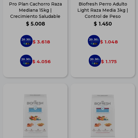
Pro Plan Cachorro Raza
Biofresh Perro Adulto
Mediana 15kg |
Light Raza Media 3kg |
Crecimiento Saludable
Control de Peso
$
5.008
$
1.450
3.618
1.048
$
$
4.056
1.175
$
$