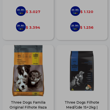
3.027
1.120
$
$
3.394
1.256
$
$
Three Dogs Familia
Three Dogs Filhote
Original Filhote Raza
Med/Gde 15+2kg |