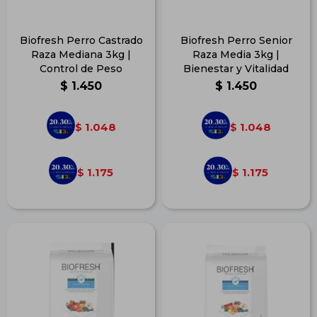
Biofresh Perro Castrado
Biofresh Perro Senior
Raza Mediana 3kg |
Raza Media 3kg |
Control de Peso
Bienestar y Vitalidad
$
1.450
$
1.450
1.048
1.048
$
$
1.175
1.175
$
$