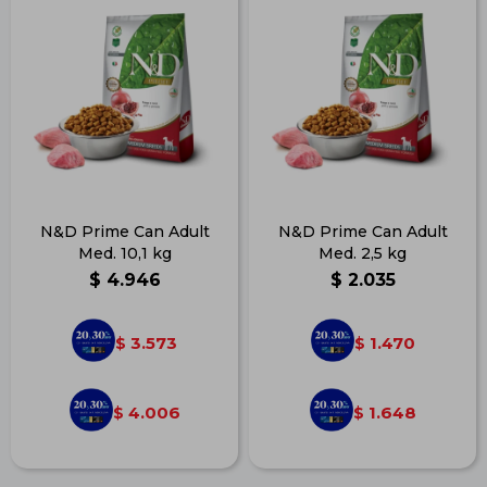
N&D Prime Can Adult
N&D Prime Can Adult
Med. 10,1 kg
Med. 2,5 kg
$
4.946
$
2.035
3.573
1.470
$
$
4.006
1.648
$
$