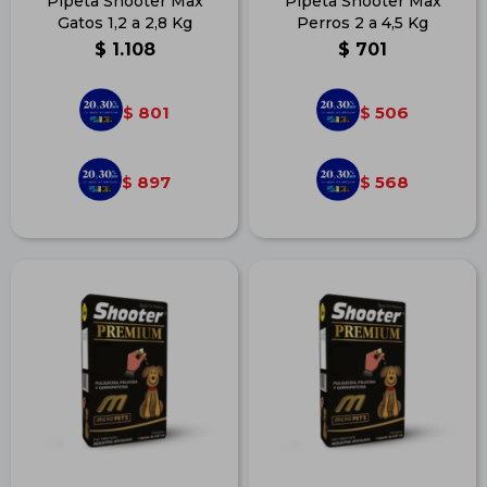
Pipeta Shooter Max
Pipeta Shooter Max
Gatos 1,2 a 2,8 Kg
Perros 2 a 4,5 Kg
$
1.108
$
701
801
506
$
$
897
568
$
$