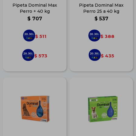
Pipeta Dominal Max
Pipeta Dominal Max
Perro + 40 kg
Perro 25 a 40 kg
$
707
$
537
511
388
$
$
573
435
$
$