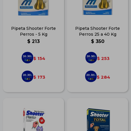
Pipeta Shooter Forte
Pipeta Shooter Forte
Perros - 5 Kg
Perros 25 a 40 Kg
$
213
$
350
154
253
$
$
173
284
$
$