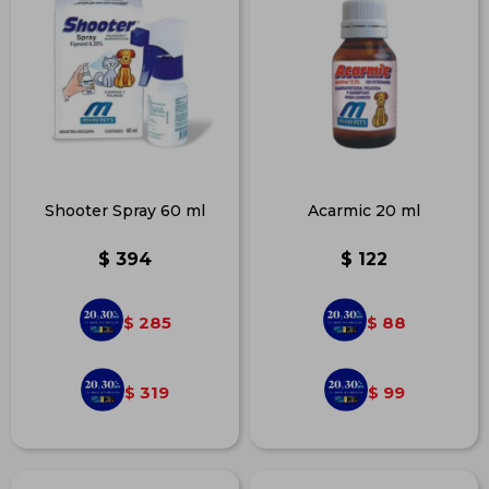
Shooter Spray 60 ml
Acarmic 20 ml
$
394
$
122
285
88
$
$
319
99
$
$