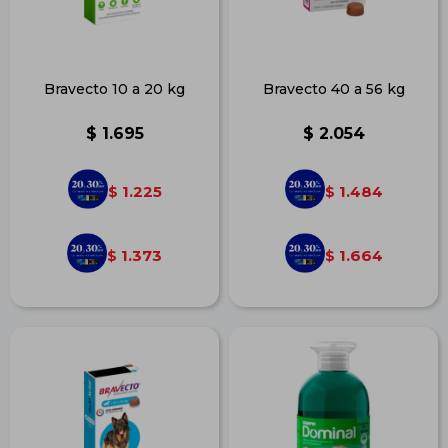
Bravecto 10 a 20 kg
Bravecto 40 a 56 kg
$
1.695
$
2.054
1.225
1.484
$
$
1.373
1.664
$
$