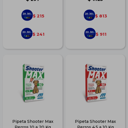
215
813
$
$
241
911
$
$
Pipeta Shooter Max
Pipeta Shooter Max
Perros 10 a 20 Kg
Perros 4,5 a 10 Kg