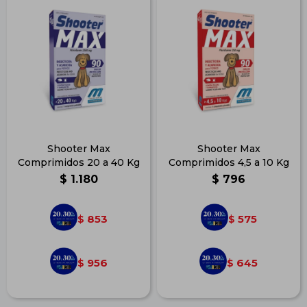
Shooter Max
Shooter Max
Comprimidos 20 a 40 Kg
Comprimidos 4,5 a 10 Kg
$
1.180
$
796
853
575
$
$
956
645
$
$