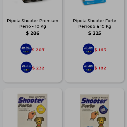
Pipeta Shooter Premium
Pipeta Shooter Forte
Perro - 10 Kg
Perros 5 a 10 Kg
$
286
$
225
207
163
$
$
232
182
$
$