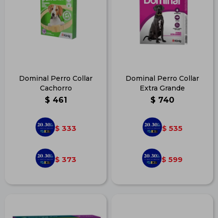
Dominal Perro Collar
Dominal Perro Collar
Cachorro
Extra Grande
$
461
$
740
333
535
$
$
373
599
$
$