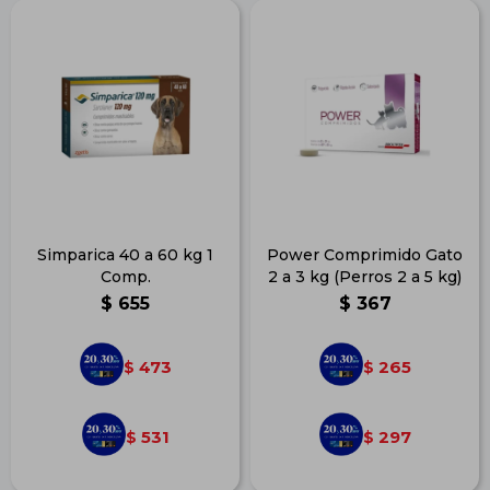
Simparica 40 a 60 kg 1
Power Comprimido Gato
Comp.
2 a 3 kg (Perros 2 a 5 kg)
$
655
$
367
473
265
$
$
531
297
$
$