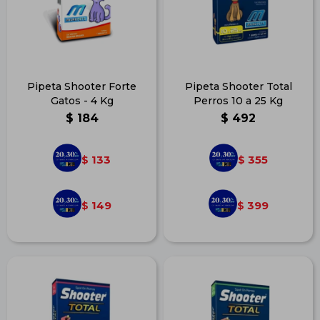
Pipeta Shooter Forte
Pipeta Shooter Total
Gatos - 4 Kg
Perros 10 a 25 Kg
$
184
$
492
133
355
$
$
149
399
$
$