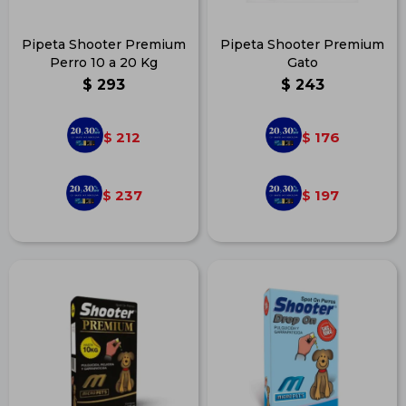
Pipeta Shooter Premium
Pipeta Shooter Premium
Perro 10 a 20 Kg
Gato
$
293
$
243
212
176
$
$
237
197
$
$