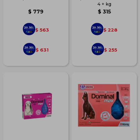
4 + kg
$
779
$
315
563
228
$
$
631
255
$
$