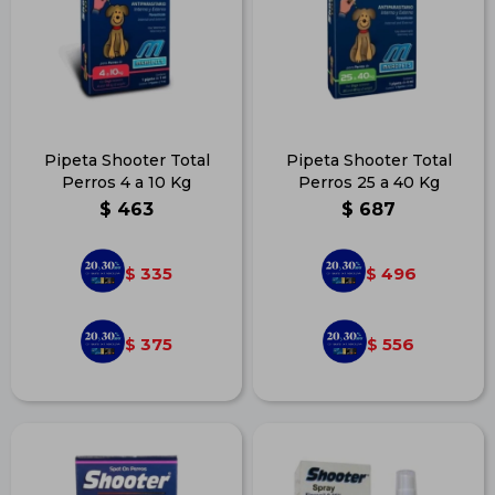
Pipeta Shooter Total
Pipeta Shooter Total
Perros 4 a 10 Kg
Perros 25 a 40 Kg
$
463
$
687
335
496
$
$
375
556
$
$