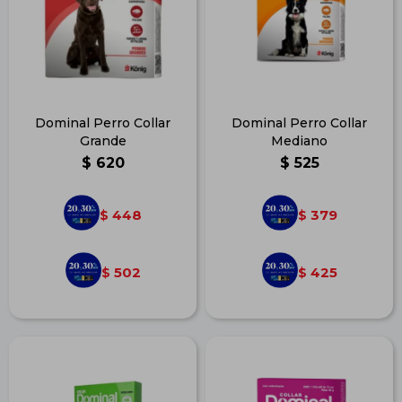
Dominal Perro Collar
Dominal Perro Collar
Grande
Mediano
$
620
$
525
448
379
$
$
502
425
$
$