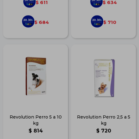
611
634
$
$
684
710
$
$
Revolution Perro 5 a 10
Revolution Perro 2,5 a 5
kg
kg
$
814
$
720