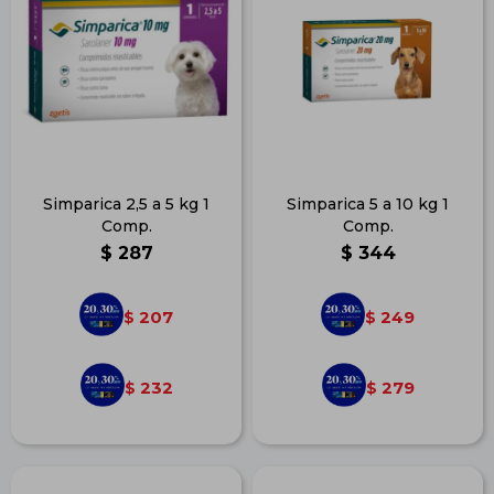
Simparica 2,5 a 5 kg 1
Simparica 5 a 10 kg 1
Comp.
Comp.
$
287
$
344
207
249
$
$
232
279
$
$