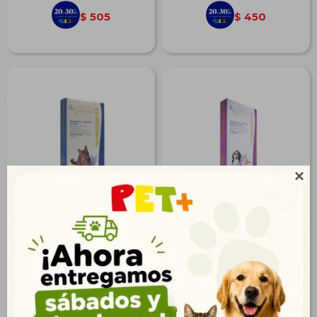
505
450
$
$

Revolution Gato Adulto
Revolution Perro
Cachorro
$
689
$
595
498
430
$
$