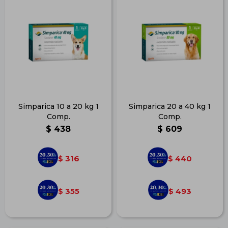
Simparica 10 a 20 kg 1
Simparica 20 a 40 kg 1
Comp.
Comp.
$
438
$
609
316
440
$
$
355
493
$
$