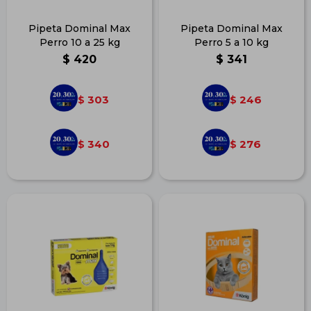
Pipeta Dominal Max
Pipeta Dominal Max
Perro 10 a 25 kg
Perro 5 a 10 kg
$
420
$
341
303
246
$
$
340
276
$
$