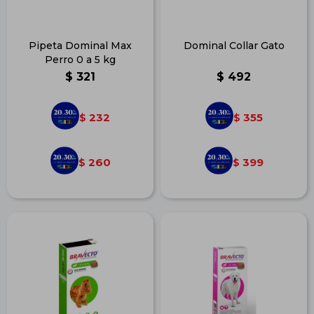
Pipeta Dominal Max
Dominal Collar Gato
Perro 0 a 5 kg
$
321
$
492
232
355
$
$
260
399
$
$