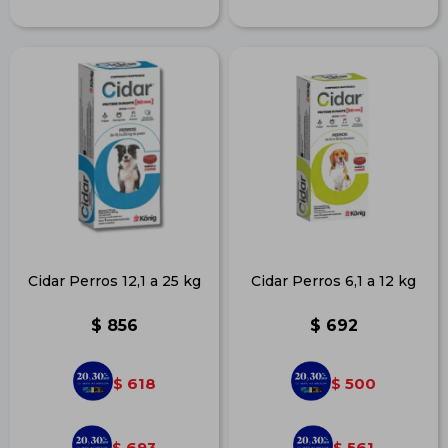
Cidar Perros 12,1 a 25 kg
Cidar Perros 6,1 a 12 kg
$
856
$
692
618
500
$
$
693
561
$
$