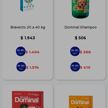
Bravecto 20 a 40 kg
Dominal Shampoo
$
1.943
$
506
1.404
366
$
$
1.574
410
$
$