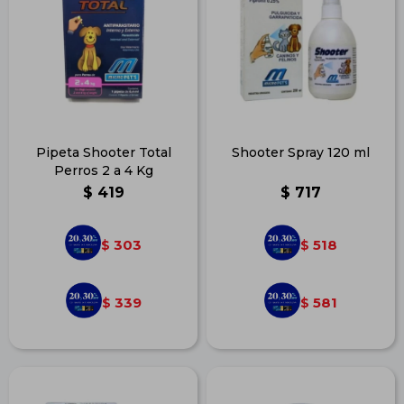
Pipeta Shooter Total
Shooter Spray 120 ml
Perros 2 a 4 Kg
$
419
$
717
303
518
$
$
339
581
$
$