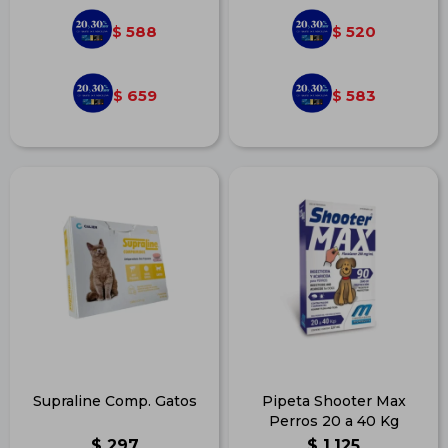
588
520
$
$
659
583
$
$
Supraline Comp. Gatos
Pipeta Shooter Max
Perros 20 a 40 Kg
$
297
$
1.125