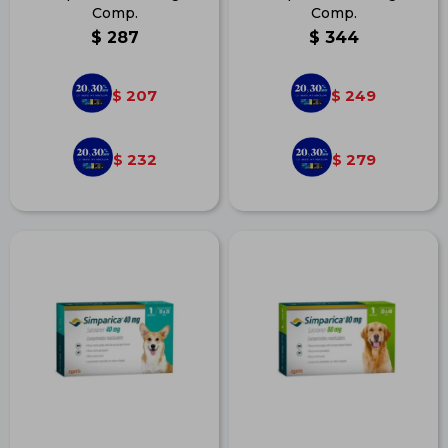
Comp.
Comp.
$
287
$
344
207
249
$
$
232
279
$
$