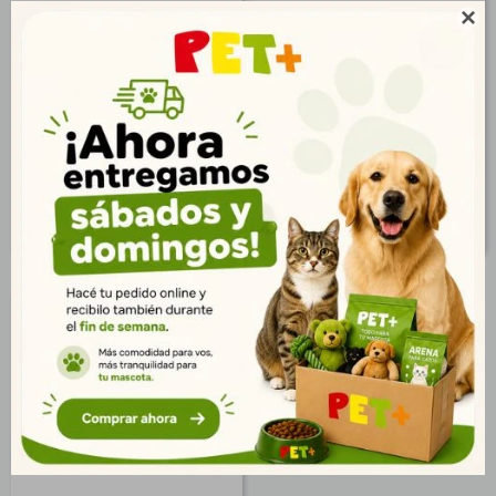
Simparica 10 a 20 kg 1
Simparica 20 a 40 kg 1

Comp.
Comp.
$
438
$
609
316
440
$
$
355
493
$
$