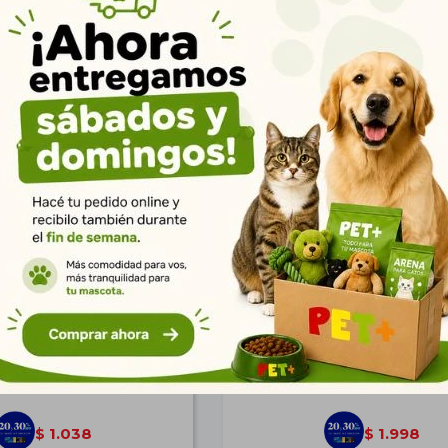
a Raffy I 145 gr
Sera Raffy P 850 gr Sti
$
1.437
$
2.766
1.038
1.998
$
$