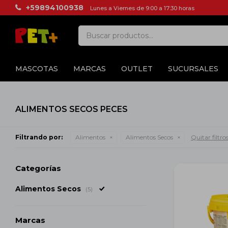
+59894100938
Lunes a Viernes de 9:00 a 17:30 horas
MASCOTAS
MARCAS
OUTLET
SUCURSALES
ALIMENTOS SECOS PECES
Filtrando por:
Alimentos
Alimentos Secos
Quitar filtro
Categorías
Alimentos Secos
(5)
Marcas