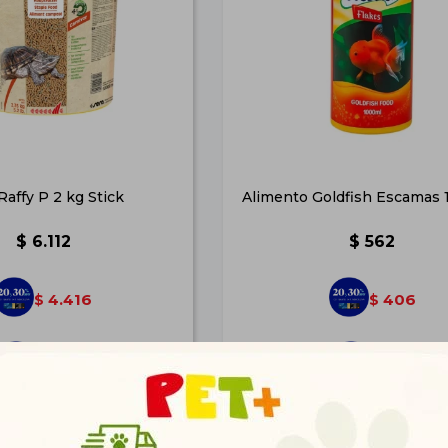
Raffy P 2 kg Stick
Alimento Goldfish Escamas 
$
6.112
$
562
4.416
406
$
$
4.951
455
$
$