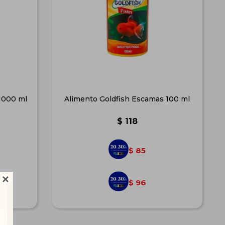
1000 ml
Alimento Goldfish Escamas 100 ml
$
118
85
$

96
$