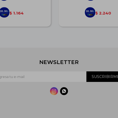
1.164
2.240
$
$
NEWSLETTER
SUSCRIBIRM

