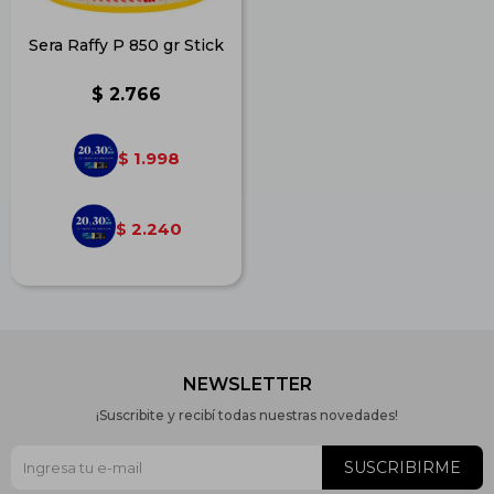
Sera Raffy P 850 gr Stick
$
2.766
1.998
$
2.240
$
NEWSLETTER
¡Suscribite y recibí todas nuestras novedades!
SUSCRIBIRME