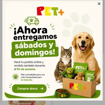
Alimento Goldfish
Sera Raffy I 145 gr

Escamas 100 ml
$
118
$
1.437
85
1.038
$
$
96
1.164
$
$