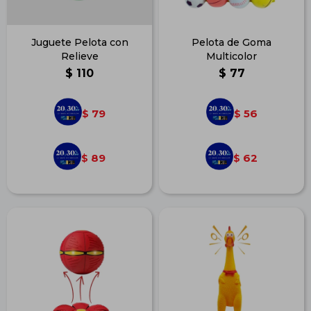
Juguete Pelota con
Pelota de Goma
Relieve
Multicolor
$
110
$
77
79
56
$
$
89
62
$
$