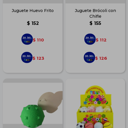
Juguete Huevo Frito
Juguete Brócoli con
Chifle
$
152
$
155
110
112
$
$
123
126
$
$