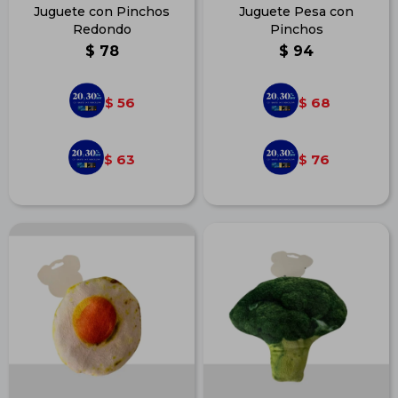
Juguete con Pinchos
Juguete Pesa con
Redondo
Pinchos
$
78
$
94
56
68
$
$
63
76
$
$