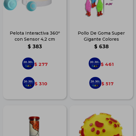
Pelota Interactiva 360º
Pollo De Goma Super
con Sensor 4,2 cm
Gigante Colores
$
383
$
638
277
461
$
$
310
517
$
$