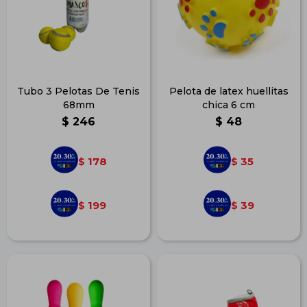
Tubo 3 Pelotas De Tenis
Pelota de latex huellitas
68mm
chica 6 cm
$
246
$
48
178
35
$
$
199
39
$
$