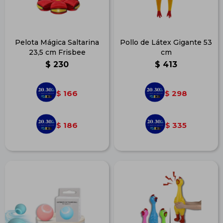
Pelota Mágica Saltarina
Pollo de Látex Gigante 53
23,5 cm Frisbee
cm
$
230
$
413
166
298
$
$
186
335
$
$