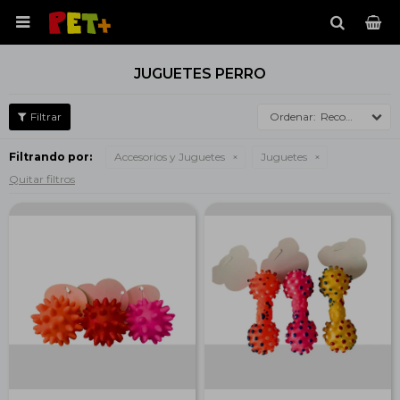

JUGUETES PERRO
Recomendados
Filtrando por:
Accesorios y Juguetes
Juguetes
Quitar filtros