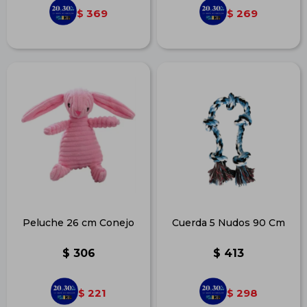
369
269
$
$
Peluche 26 cm Conejo
Cuerda 5 Nudos 90 Cm
$
306
$
413
221
298
$
$