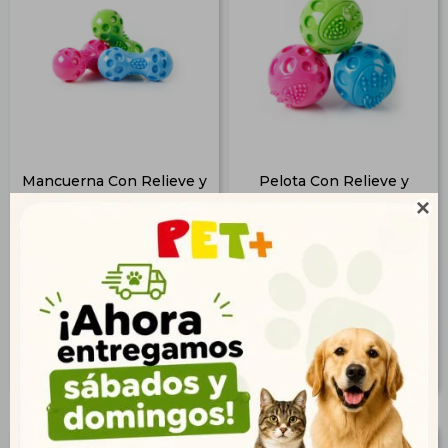
Mancuerna Con Relieve y
Pelota Con Relieve y
Chifle
Chifle

$
130
$
107
94
77
$
$
105
87
$
$