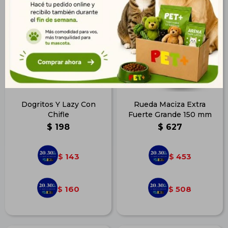
Dogritos Y Lazy Con
Rueda Maciza Extra
Chifle
Fuerte Grande 150 mm
$
198
$
627
143
453
$
$
160
508
$
$