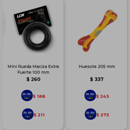
Mini Rueda Maciza Extra
Huesote 205 mm
Fuerte 100 mm
$
260
$
337
188
243
$
$
211
273
$
$