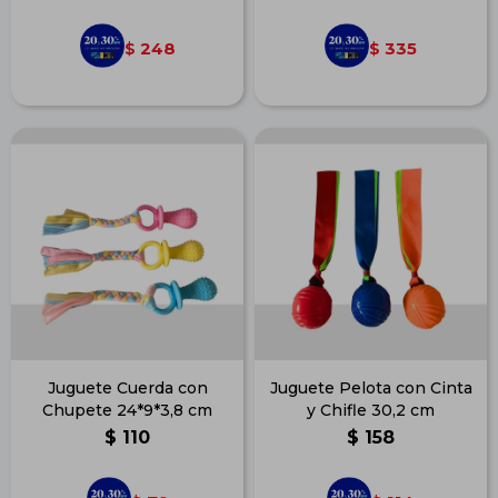
248
335
$
$
Juguete Cuerda con
Juguete Pelota con Cinta
Chupete 24*9*3,8 cm
y Chifle 30,2 cm
$
110
$
158