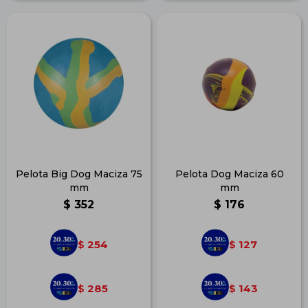
Pelota Big Dog Maciza 75
Pelota Dog Maciza 60
mm
mm
$
352
$
176
254
127
$
$
285
143
$
$