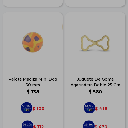
Pelota Maciza Mini Dog
Juguete De Goma
50 mm
Agarradera Doble 25 Cm
$
138
$
580
100
419
$
$
112
470
$
$