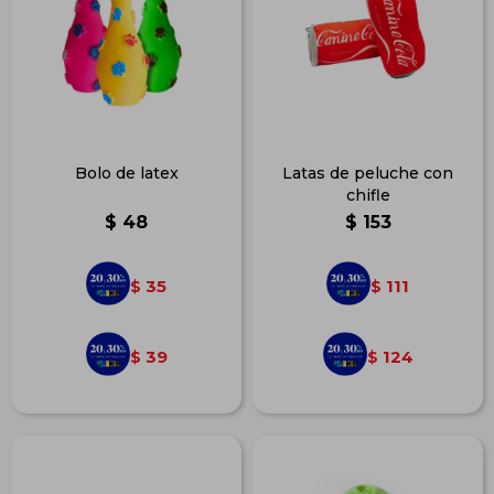
Bolo de latex
Latas de peluche con
chifle
$
48
$
153
35
111
$
$
39
124
$
$