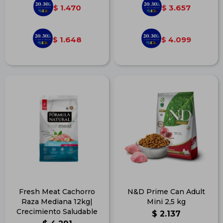
1.470
3.657
$
$
1.648
4.099
$
$
Fresh Meat Cachorro
N&D Prime Can Adult
Raza Mediana 12kg|
Mini 2,5 kg
Crecimiento Saludable
$
2.137