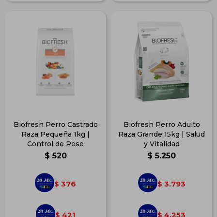
Biofresh Perro Castrado
Biofresh Perro Adulto
Raza Pequeña 1kg |
Raza Grande 15kg | Salud
Control de Peso
y Vitalidad
$
520
$
5.250
376
3.793
$
$
421
4.253
$
$