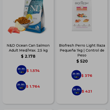
N&D Ocean Can Salmon
Biofresh Perro Light Raza
Adult Med/Max. 2,5 kg
Pequeña 1kg | Control de
Peso
$
2.178
$
520
1.574
$
376
$
1.764
$
421
$