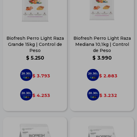
Biofresh Perro Light Raza
Biofresh Perro Light Raza
Grande 15kg | Control de
Mediana 10,1kg | Control
Peso
de Peso
$
5.250
$
3.990
3.793
2.883
$
$
4.253
3.232
$
$