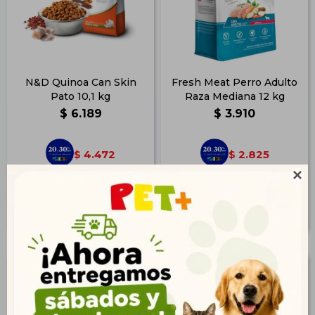
N&D Quinoa Can Skin
Fresh Meat Perro Adulto
Pato 10,1 kg
Raza Mediana 12 kg
$
6.189
$
3.910
4.472
2.825
$
$

5.013
3.167
$
$