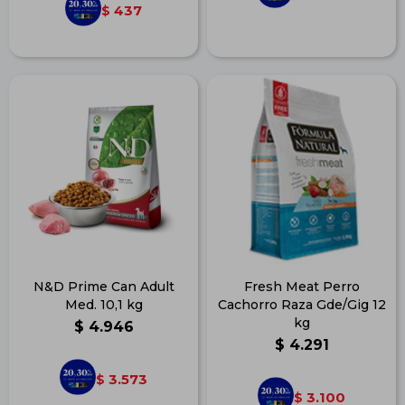
437
$
N&D Prime Can Adult
Fresh Meat Perro
Med. 10,1 kg
Cachorro Raza Gde/Gig 12
kg
$
4.946
$
4.291
3.573
$
3.100
$