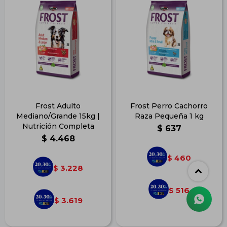
Frost Adulto
Frost Perro Cachorro
Mediano/Grande 15kg |
Raza Pequeña 1 kg
Nutrición Completa
$
637
$
4.468
460
$
3.228
$
516
$
3.619
$