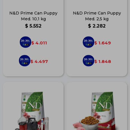
N&D Prime Can Puppy
N&D Prime Can Puppy
Med. 10,1 kg
Med. 2,5 kg
$
5.552
$
2.282
4.011
1.649
$
$
4.497
1.848
$
$