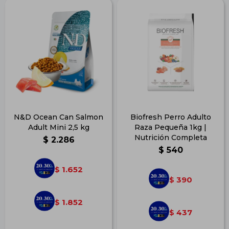
N&D Ocean Can Salmon
Biofresh Perro Adulto
Adult Mini 2,5 kg
Raza Pequeña 1kg |
Nutrición Completa
$
2.286
$
540
1.652
$
390
$
1.852
$
437
$