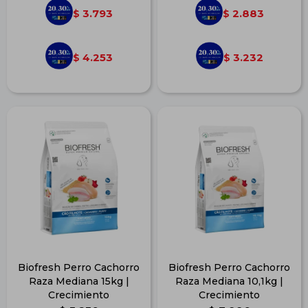
3.793
2.883
$
$
4.253
3.232
$
$
Biofresh Perro Cachorro
Biofresh Perro Cachorro
Raza Mediana 15kg |
Raza Mediana 10,1kg |
Crecimiento
Crecimiento