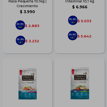
Raza Pequeña 10,1kg |
Intestinal 10,1 kg
Crecimiento
$
6.966
$
3.990
5.033
$
2.883
$
5.642
$
3.232
$