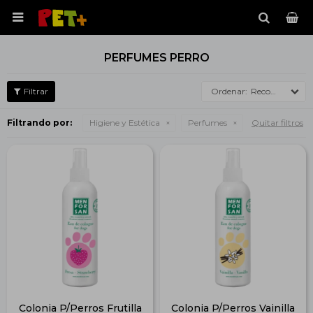

PERFUMES PERRO
Recomendados
Filtrando por:
Higiene y Estética
Perfumes
Quitar filtros
Colonia P/Perros Frutilla
Colonia P/Perros Vainilla