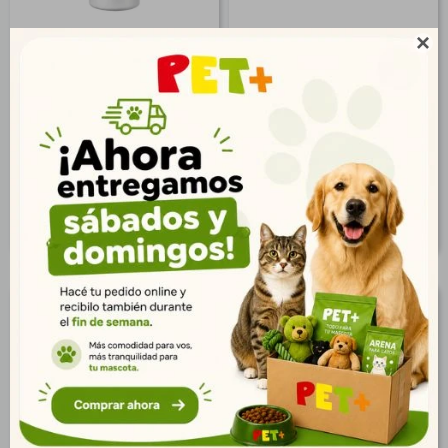
Colonia P/Perros Durazno
Colonia P/Perros Talco

125 ml
Bebé 125 ml
$
427
$
427
309
309
$
$
346
346
$
$