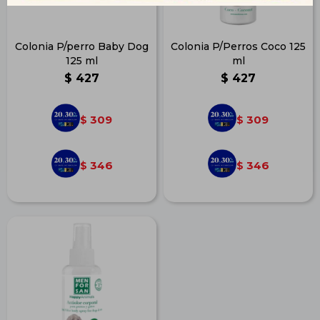
Colonia P/perro Baby Dog
Colonia P/Perros Coco 125
125 ml
ml
$
427
$
427
309
309
$
$
346
346
$
$