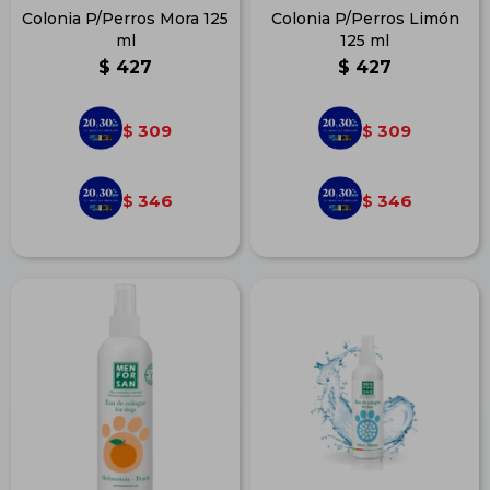
Colonia P/Perros Mora 125
Colonia P/Perros Limón
ml
125 ml
$
427
$
427
309
309
$
$
346
346
$
$