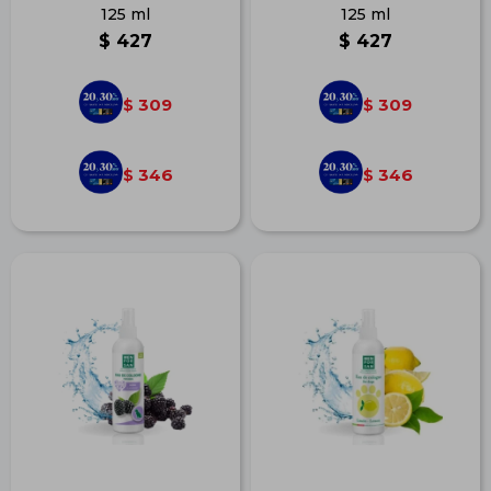
125 ml
125 ml
$
427
$
427
309
309
$
$
346
346
$
$