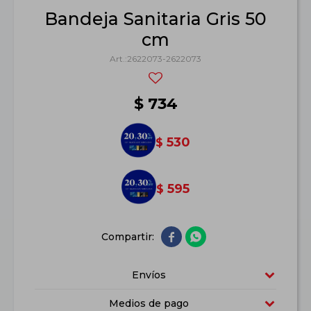
Bandeja Sanitaria Gris 50
cm
2622073-2622073
$
734
530
$
595
$


Envíos
Medios de pago