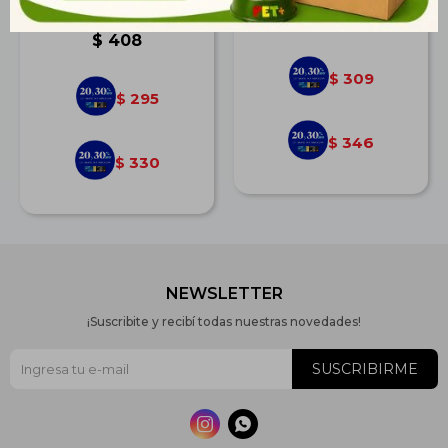
Mp Bergamo
$
427
$
408
309
$
295
$
346
$
330
$
NEWSLETTER
¡Suscribite y recibí todas nuestras novedades!
SUSCRIBIRME

