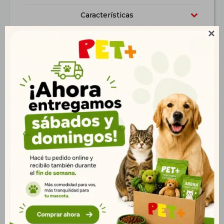
Características

Productos que te pueden interesar
Kit Bandeja
Sanitario Organicat 7
C/Marco+Pala+Plato
Kg