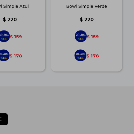
l Simple Azul
Bowl Simple Verde
$
220
$
220
159
159
$
$
178
178
$
$
E