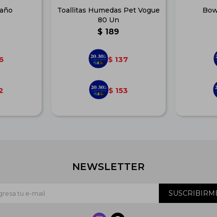
Baño
Toallitas Humedas Pet Vogue
Bow
80 Un
$
189
6
137
$
2
153
$
NEWSLETTER
SUSCRIBIRM