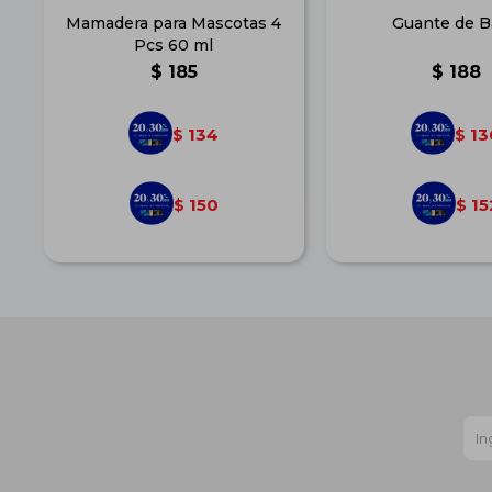
Mamadera para Mascotas 4
Guante de 
Pcs 60 ml
$
185
$
188
134
13
$
$
150
15
$
$