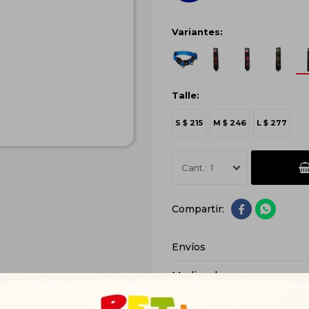
Variantes:
Talle:
S
$
215
M
$
246
L
$
277
1


Envíos
Medios de pago
Características