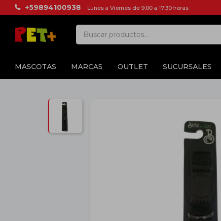
+59894100938
Lunes a Viernes de 9:00 a 17:30 horas
MASCOTAS
MARCAS
OUTLET
SUCURSALES