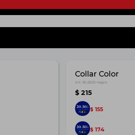
Collar Color
BL6525-negro
$
215
155
$
174
$