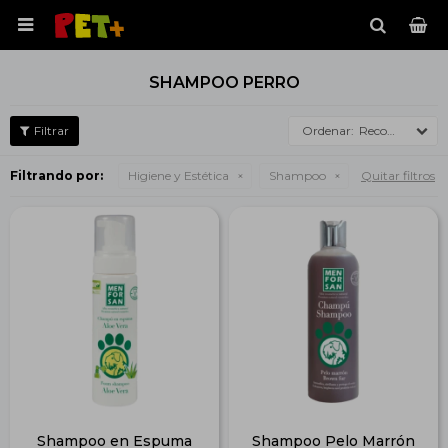

SHAMPOO PERRO
Recomendados
Filtrando por:
Higiene y Estética
Shampoo
Quitar filtros
Shampoo en Espuma
Shampoo Pelo Marrón