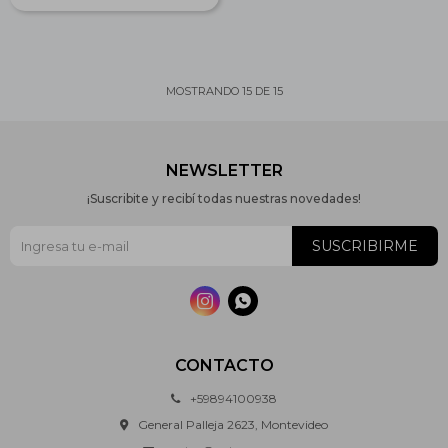
MOSTRANDO
15
DE
15
NEWSLETTER
¡Suscribite y recibí todas nuestras novedades!
SUSCRIBIRME


CONTACTO
+59894100938
General Palleja 2623, Montevideo