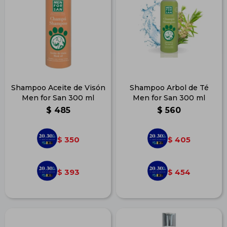
Shampoo Aceite de Visón
Shampoo Arbol de Té
Men for San 300 ml
Men for San 300 ml
$
485
$
560
350
405
$
$
393
454
$
$