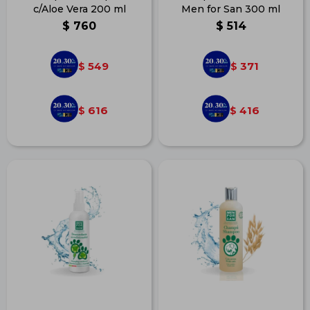
c/Aloe Vera 200 ml
Men for San 300 ml
$
760
$
514
549
371
$
$
616
416
$
$