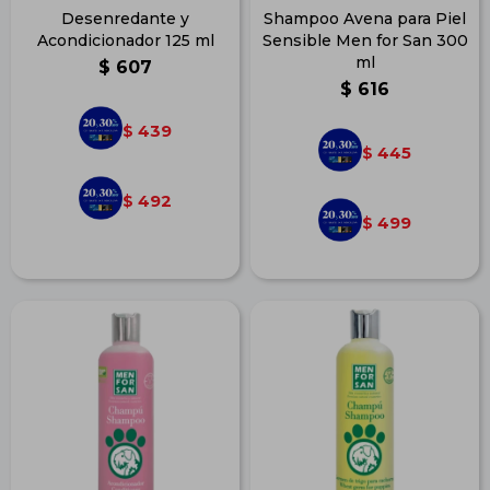
Desenredante y
Shampoo Avena para Piel
Acondicionador 125 ml
Sensible Men for San 300
ml
$
607
$
616
439
$
445
$
492
$
499
$