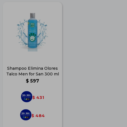
Shampoo Elimina Olores
Talco Men for San 300 ml
$
597
431
$
484
$