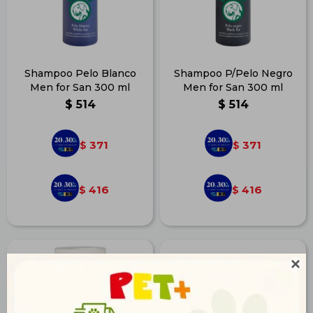
Shampoo Pelo Blanco
Shampoo P/Pelo Negro
Men for San 300 ml
Men for San 300 ml
$
514
$
514
371
371
$
$
416
416
$
$
