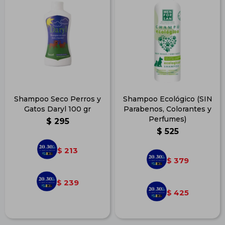
Shampoo Seco Perros y
Shampoo Ecológico (SIN
Gatos Daryl 100 gr
Parabenos, Colorantes y
Perfumes)
$
295
$
525
213
$
379
$
239
$
425
$