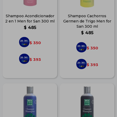
Shampoo Acondicionador
Shampoo Cachorros
2 en 1 Men for San 300 ml
Germen de Trigo Men for
San 300 ml
$
485
$
485
350
$
350
$
393
$
393
$