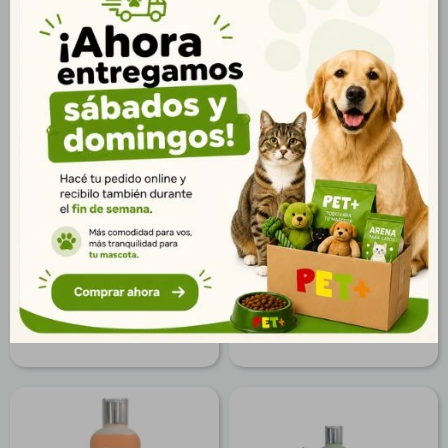
Shampoo en Polvo
Shampoo Pelo Oscuro
Repelente de Insecto
500 ml
Perros y Gatos
$
219
$
807
158
$
583
$
177
$
654
$