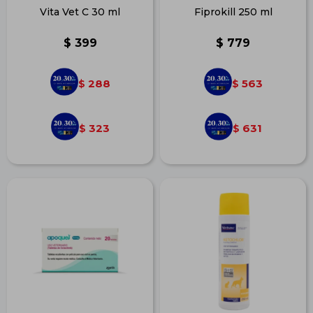
Vita Vet C 30 ml
Fiprokill 250 ml
$
399
$
779
288
563
$
$
323
631
$
$