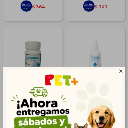
364
303
$
$

Levamax x 30 Comp.
Otopack 50 ml
$
306
$
246
221
178
$
$