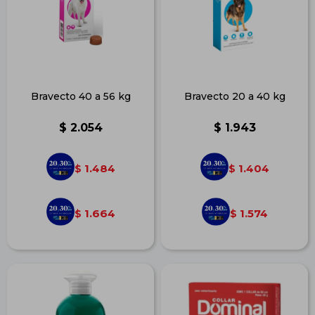
Bravecto 40 a 56 kg
Bravecto 20 a 40 kg
$
2.054
$
1.943
1.484
1.404
$
$
1.664
1.574
$
$