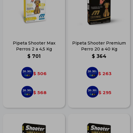
Pipeta Shooter Max
Pipeta Shooter Premium
Perros 2 a 4,5 Kg
Perro 20 a 40 Kg
$
701
$
364
506
263
$
$
568
295
$
$