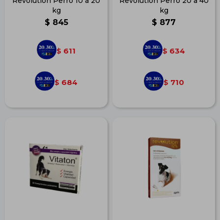
Revolution Perro 10 a 20
Revolution Perro 20 a 40
kg
kg
$
845
$
877
611
634
$
$
684
710
$
$