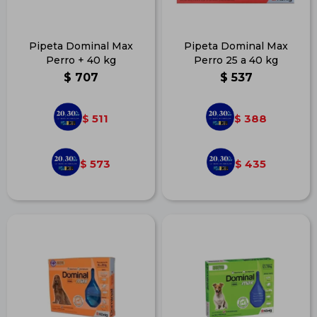
Pipeta Dominal Max
Pipeta Dominal Max
Perro + 40 kg
Perro 25 a 40 kg
$
707
$
537
511
388
$
$
573
435
$
$