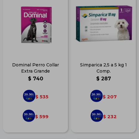
Dominal Perro Collar
Simparica 2,5 a 5 kg 1
Extra Grande
Comp.
$
740
$
287
535
207
$
$
599
232
$
$