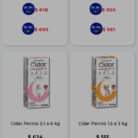
618
500
$
$
693
561
$
$
Cidar Perros 3,1 a 6 kg
Cidar Perros 1,5 a 3 kg
$
624
$
555