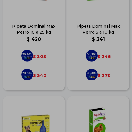
Pipeta Dominal Max
Pipeta Dominal Max
Perro 10 a 25 kg
Perro 5 a 10 kg
$
420
$
341
303
246
$
$
340
276
$
$