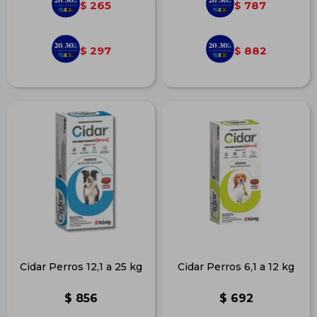
265
787
$
$
297
882
$
$
Cidar Perros 12,1 a 25 kg
Cidar Perros 6,1 a 12 kg
$
856
$
692