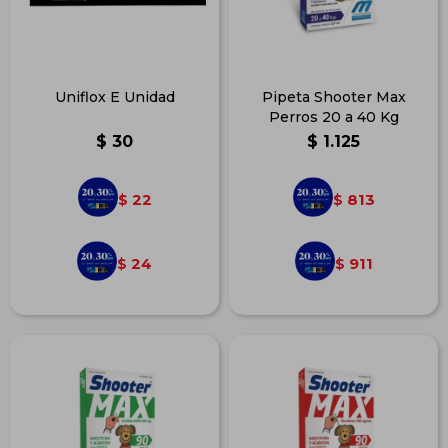
Uniflox E Unidad
Pipeta Shooter Max
Perros 20 a 40 Kg
$
30
$
1.125
22
813
$
$
24
911
$
$