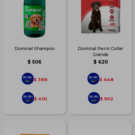
Dominal Shampoo
Dominal Perro Collar
Grande
$
506
$
620
366
448
$
$
410
502
$
$