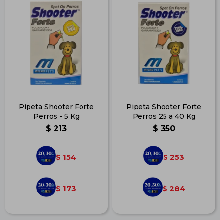
Pipeta Shooter Forte
Pipeta Shooter Forte
Perros - 5 Kg
Perros 25 a 40 Kg
$
213
$
350
154
253
$
$
173
284
$
$