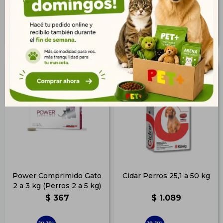
248
199
$
$
Power Comprimido Gato
Cidar Perros 25,1 a 50 kg
2 a 3 kg (Perros 2 a 5 kg)
$
367
$
1.089