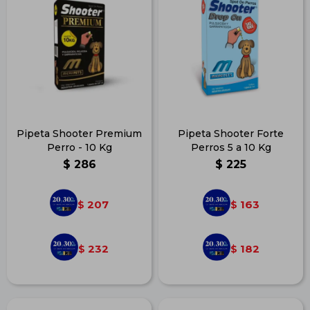
Pipeta Shooter Premium
Pipeta Shooter Forte
Perro - 10 Kg
Perros 5 a 10 Kg
$
286
$
225
207
163
$
$
232
182
$
$