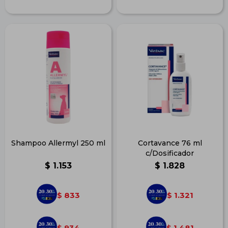
Shampoo Allermyl 250 ml
Cortavance 76 ml
c/Dosificador
$
1.153
$
1.828
833
1.321
$
$
934
1.481
$
$