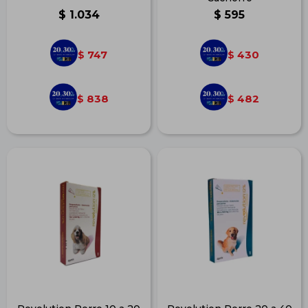
$
1.034
$
595
747
430
$
$
838
482
$
$