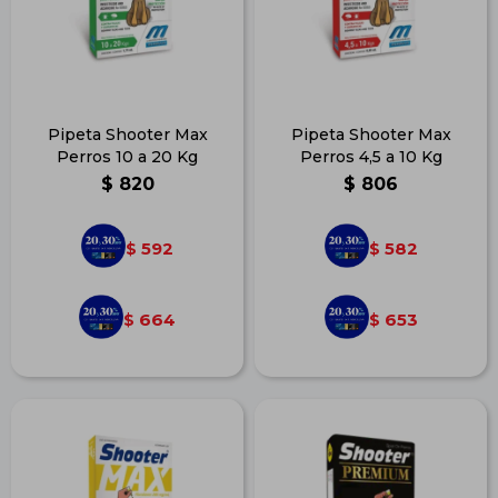
Pipeta Shooter Max
Pipeta Shooter Max
Perros 10 a 20 Kg
Perros 4,5 a 10 Kg
$
820
$
806
592
582
$
$
664
653
$
$