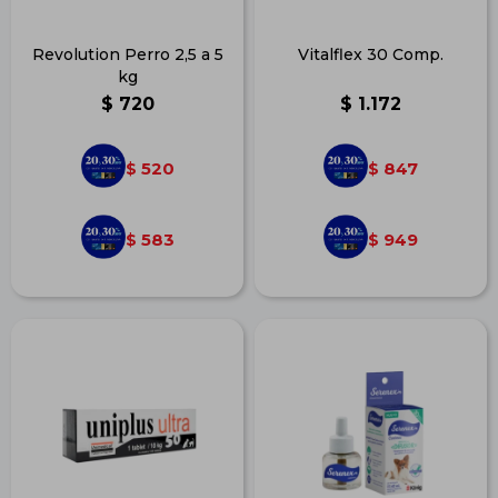
Revolution Perro 2,5 a 5
Vitalflex 30 Comp.
kg
$
720
$
1.172
520
847
$
$
583
949
$
$