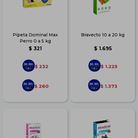
Pipeta Dominal Max
Bravecto 10 a 20 kg
Perro 0 a 5 kg
$
321
$
1.695
232
1.225
$
$
260
1.373
$
$