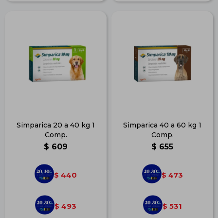
Simparica 20 a 40 kg 1
Simparica 40 a 60 kg 1
Comp.
Comp.
$
609
$
655
440
473
$
$
493
531
$
$