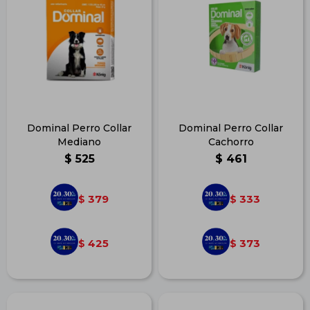
Dominal Perro Collar
Dominal Perro Collar
Mediano
Cachorro
$
525
$
461
379
333
$
$
425
373
$
$