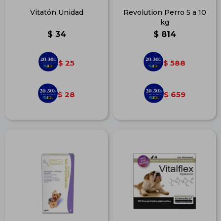
Vitatón Unidad
Revolution Perro 5 a 10
kg
$
34
$
814
25
588
$
$
28
659
$
$