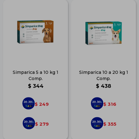
Simparica 5 a 10 kg 1
Simparica 10 a 20 kg 1
Comp.
Comp.
$
344
$
438
249
316
$
$
279
355
$
$