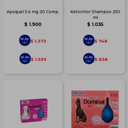
Apoquel 5,4 mg 20 Comp.
Ketochlor Shampoo 250
ml
$
1.900
$
1.035
1.373
748
$
$
1.539
838
$
$