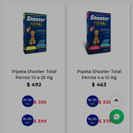
Pipeta Shooter Total
Pipeta Shooter Total
Perros 10 a 25 Kg
Perros 4 a 10 Kg
$
492
$
463
355
335
$
$
399
375
$
$