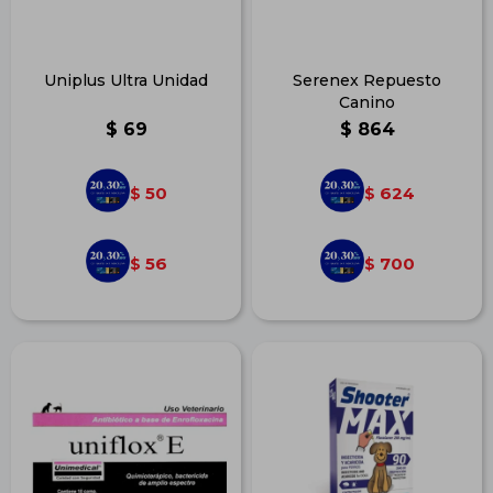
Uniplus Ultra Unidad
Serenex Repuesto
Canino
$
69
$
864
50
624
$
$
56
700
$
$