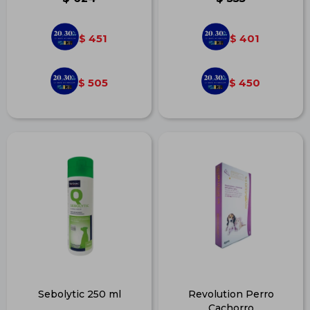
451
401
$
$
505
450
$
$
Sebolytic 250 ml
Revolution Perro
Cachorro