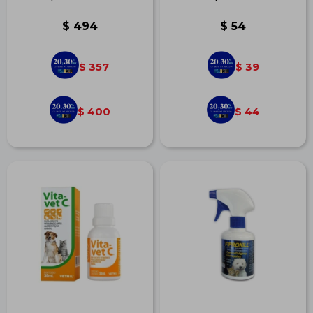
$
494
$
54
357
39
$
$
400
44
$
$